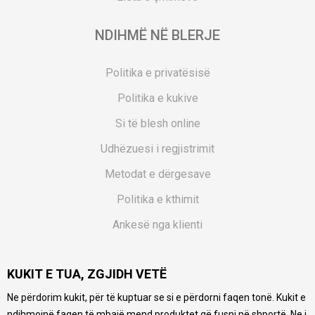
NDIHMË NË BLERJE
Politika e privatësisë
Politika e kukive
Si të blesh online
Udhëzuesi i regjistrimit
Metodat e dërgesave
Politika e kthimit
Ankesë nga klienti
Kuponët
KUKIT E TUA, ZGJIDH VETË
Pyetjet më të shpeshta
Ne përdorim kukit, për të kuptuar se si e përdorni faqen tonë. Kukit e
Ne bëjmë çmos që të ofrojmë një përshkrim sa më të saktë
ndihmojnë faqen të mbajë mend produktet që fusni në shportë. Ne i