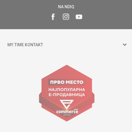
NA NDIQ
MY:TIME KONTAKT
15 150
Goce Nikolovski 74 Shkup
contact@mytime.mk
Orari i punës:
09:00 - 17:00