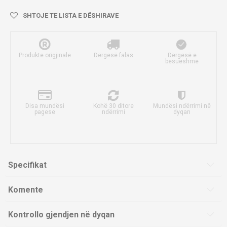
SHTOJE TE LISTA E DËSHIRAVE
Produkte origjinale
Dërgesë falas
Dërgesë e
besueshme
Disa mundësi
Kohë 30 ditore
Mundësi ndërrimi në
pagese
ndërrimi
dyqan
Specifikat
Komente
Kontrollo gjendjen në dyqan