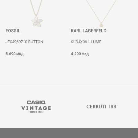
FOSSIL
KARL LAGERFELD
JF04969710 SUTTON
KLBJX06 ILLUME
5.690
4.290
МКД
МКД