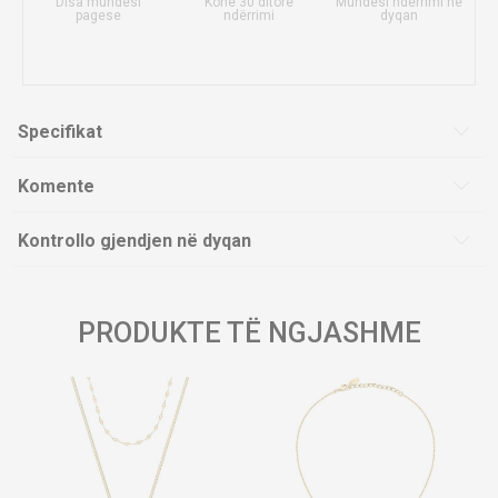
Disa mundësi
Kohë 30 ditore
Mundësi ndërrimi në
pagese
ndërrimi
dyqan
Specifikat
Komente
Kontrollo gjendjen në dyqan
PRODUKTE TË NGJASHME