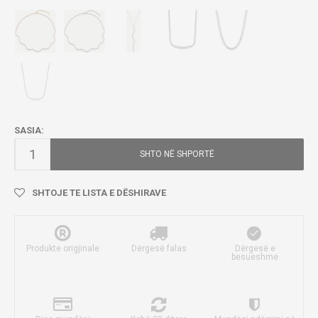
SASIA:
SHTO NË SHPORTË
SHTOJE TE LISTA E DËSHIRAVE
Produkte origjinale
Dërgesë falas
Dërgesë e
besueshme