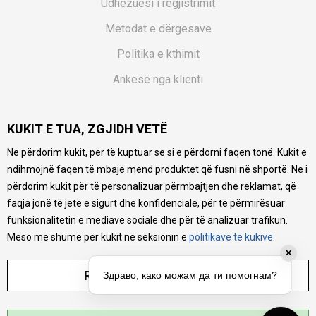
Udhëzuesi i regjistrimit
Metodat e dërgesave
Politika e kthimit
Ankesë nga klienti
Kuponët
KUKIT E TUA, ZGJIDH VETË
Pyetjet më të shpeshta
Ne përdorim kukit, për të kuptuar se si e përdorni faqen tonë. Kukit e
Ne bëjmë çmos që të ofrojmë një përshkrim sa më të saktë
ndihmojnë faqen të mbajë mend produktet që fusni në shportë. Ne i
të produkteve tona, ofrojmë edhe foto e çmimin, por nuk
mund të garantojmë që informacioni është i plotë e pa
përdorim kukit për të personalizuar përmbajtjen dhe reklamat, që
gabime. Të gjitha produktet janë pjesë e portfolios sonë, por
faqja jonë të jetë e sigurt dhe konfidenciale, për të përmirësuar
kjo nuk do të thotë se janë në gjendje në çdo çast.
funksionalitetin e mediave sociale dhe për të analizuar trafikun.
Mëso më shumë për kukit në seksionin e
politikave të kukive
.
✕
RREGULLO PARAMETRAT
Здраво, како можам да ти помогнам?