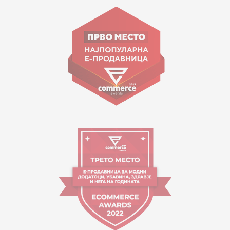
Goce Nikolovski 74 Shkup
contact@mytime.mk
Orari i punës:
09:00 - 17:00