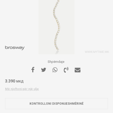
Shpërndaje
3.390
МКД
Më njoftoni për një ulje
KONTROLLONI DISPONUESHMËRINË