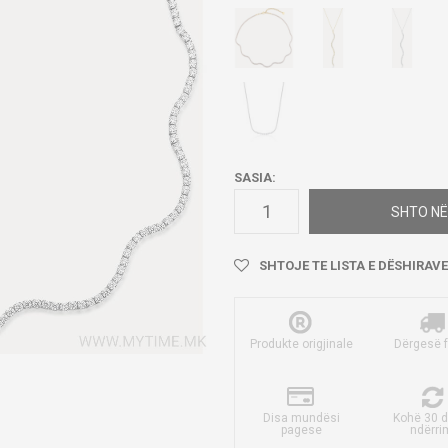
SASIA:
SHTO NË
SHTOJE TE LISTA E DËSHIRAVE
Produkte origjinale
Dërgesë 
Disa mundësi
Kohë 30 d
pagese
ndërri