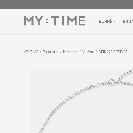
BURRË
GRU
MY:TIME
Produktet
Bizhuteri
Varëse
BEIN029 DESIDERI