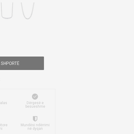
 SHPORTË
falas
Dërgesë e
besueshme
itore
Mundësi ndërrimi
mi
në dyqan