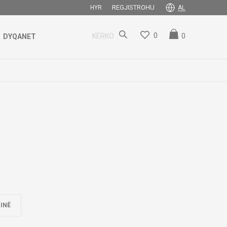
REGJISTROHU
HYR
AL
0
0
KËRKO
DYQANET
INË