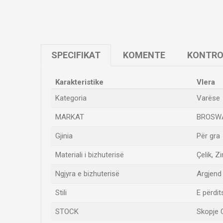
SPECIFIKAT
KOMENTE
KONTRO
Karakteristike
Vlera
Kategoria
Varëse
MARKAT
BROSW
Gjinia
Për gra
Materiali i bizhuterisë
Çelik, Z
Ngjyra e bizhuterisë
Argjend
Stili
E përdi
STOCK
Skopje C