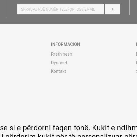
HYR
INFORMACION
Rreth nesh
Dyqanet
Kontakt
MY:TIME Club
Vende pune
Bashkëpuno me ne
Riparime dhe shërbime pas blerjes
Çmimet e dërgesave
Garancia
 se si e përdorni faqen tonë. Kukit e nd
Lista e çmimeve
 i përdorim kukit për të personalizuar pë