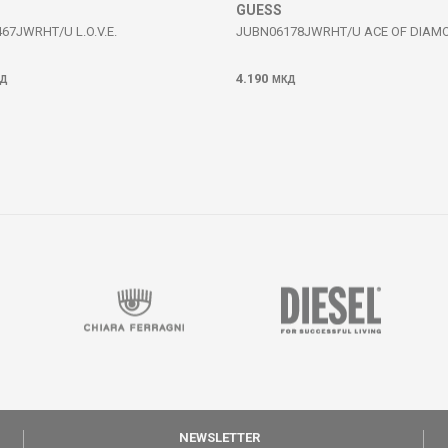
GUESS
67JWRHT/U L.O.V.E.
JUBN06178JWRHT/U ACE OF DIAM
4.190
Д
МКД
NEWSLETTER