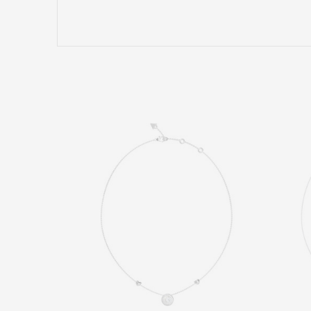
Emri/Pseudonimi
Komento
DËRGO