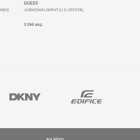
GUESS
ONDS
JUBN05441JWRHT/U G CRYSTAL
3.590
МКД
NA NDIQ