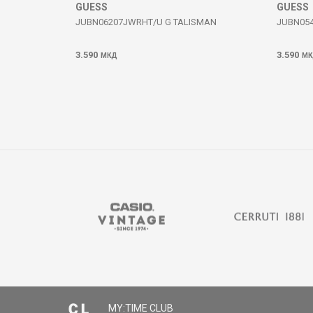
GUESS
GUESS
JUBN06207JWRHT/U G TALISMAN
JUBN054
3.590
3.590
МКД
МК
MY:TIME CLUB