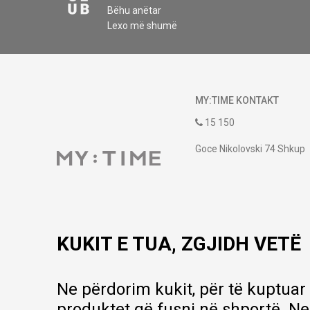
Bëhu anëtar
Lexo më shumë
MY:TIME KONTAKT
15 150
Goce Nikolovski 74 Shkup
contact@mytime.mk
Orari i punës:
09:00 - 17:00
KUKIT E TUA, ZGJIDH VETË
Ne përdorim kukit, për të kuptuar
produktet që fusni në shportë. Ne