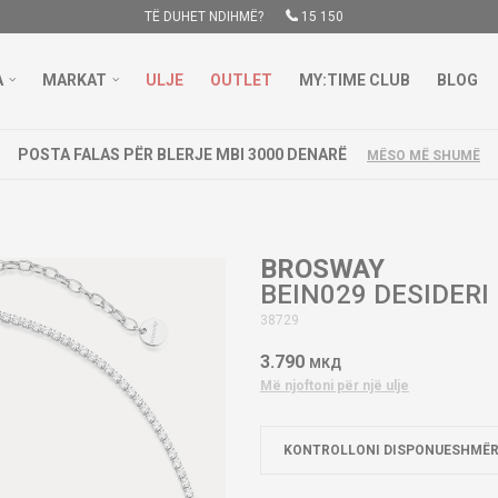
TË DUHET NDIHMË?
15 150
A
MARKAT
ULJE
OUTLET
MY:TIME CLUB
BLOG
POSTA FALAS PËR BLERJE MBI 3000 DENARË
MËSO MË SHUMË
BROSWAY
BEIN029 DESIDERI
38729
3.790
МКД
Më njoftoni për një ulje
KONTROLLONI DISPONUESHMËR