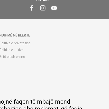
NDIHMË NË BLERJE
Politika e privatësisë
Politika e kukive
Si të blesh online
Udhëzuesi i regjistrimit
Metodat e dërgesave
Politika e kthimit
Ankesë nga klienti
Kuponët
Pyetjet më të shpeshta
ihmojnë faqen të mbajë mend
rmbajtjen dhe reklamat, që faqja