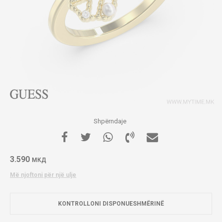
Shpërndaje
3.590
МКД
Më njoftoni për një ulje
KONTROLLONI DISPONUESHMËRINË