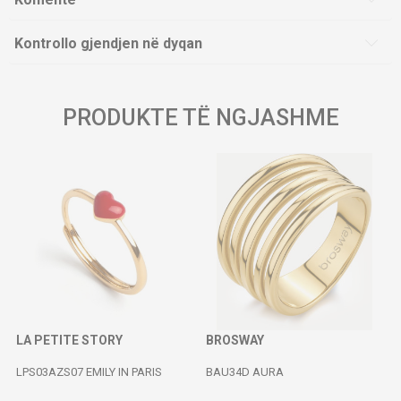
Kontrollo gjendjen në dyqan
PRODUKTE TË NGJASHME
LA PETITE STORY
BROSWAY
N
LPS03AZS07 EMILY IN PARIS
BAU34D AURA