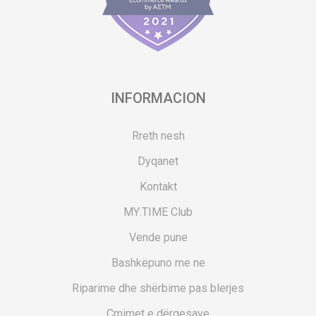
INFORMACION
Rreth nesh
Dyqanet
Kontakt
MY:TIME Club
Vende pune
Bashkëpuno me ne
Riparime dhe shërbime pas blerjes
Çmimet e dërgesave