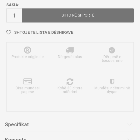
SASIA:
SHTO NË SHPORTË
SHTOJE TE LISTA E DËSHIRAVE
Produkte origjinale
Dërgesë falas
Dërgesë e
besueshme
Disa mundësi
Kohë 30 ditore
Mundësi ndërrimi në
pagese
ndërrimi
dyqan
Specifikat
Komente