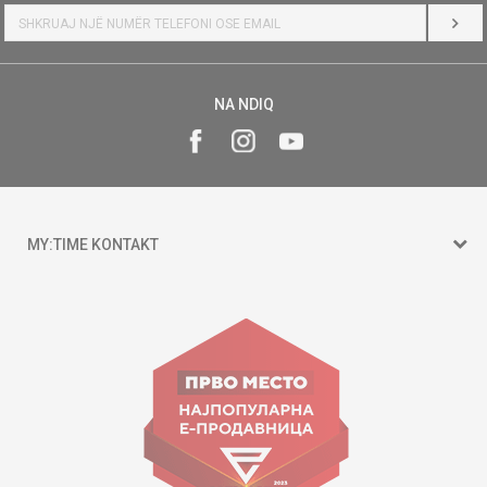
HYR
NA NDIQ
MY:TIME KONTAKT
15 150
Goce Nikolovski 74 Shkup
contact@mytime.mk
Orari i punës:
09:00 - 17:00