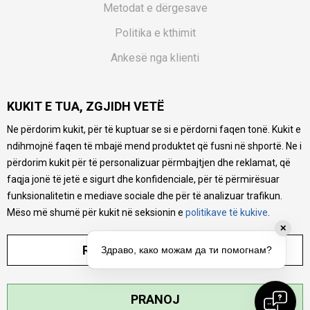
Metodat e dërgesave
Politika e kthimit
Ankesë nga klienti
Kuponët
KUKIT E TUA, ZGJIDH VETË
Pyetjet më të shpeshta
Ne përdorim kukit, për të kuptuar se si e përdorni faqen tonë. Kukit e
Ne bëjmë çmos që të ofrojmë një përshkrim sa më të saktë
ndihmojnë faqen të mbajë mend produktet që fusni në shportë. Ne i
të produkteve tona, ofrojmë edhe foto e çmimin, por nuk
mund të garantojmë që informacioni është i plotë e pa
përdorim kukit për të personalizuar përmbajtjen dhe reklamat, që
gabime. Të gjitha produktet janë pjesë e portfolios sonë, por
faqja jonë të jetë e sigurt dhe konfidenciale, për të përmirësuar
kjo nuk do të thotë se janë në gjendje në çdo çast.
funksionalitetin e mediave sociale dhe për të analizuar trafikun.
Mëso më shumë për kukit në seksionin e
politikave të kukive
.
✕
RREGULLO PARAMETRAT
Здраво, како можам да ти помогнам?
©2026
MYTIME.MK
, ZHVILLUAR NGA
NB SOFT
. TË GJITHA TË DREJTAT E
PRANOJ