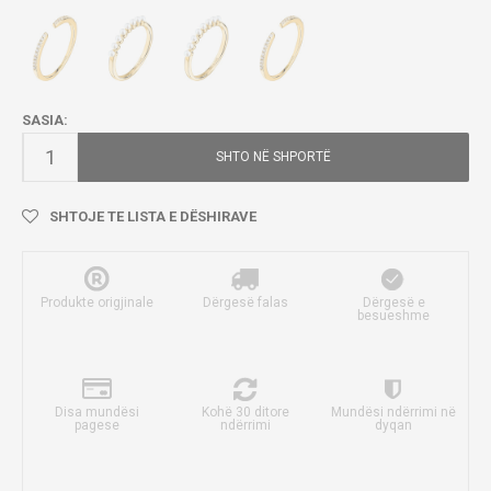
SASIA:
SHTO NË SHPORTË
SHTOJE TE LISTA E DËSHIRAVE
Produkte origjinale
Dërgesë falas
Dërgesë e
besueshme
Disa mundësi
Kohë 30 ditore
Mundësi ndërrimi në
pagese
ndërrimi
dyqan