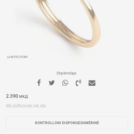
Shpërndaje
2.390
МКД
Më njoftoni për një ulje
KONTROLLONI DISPONUESHMËRINË