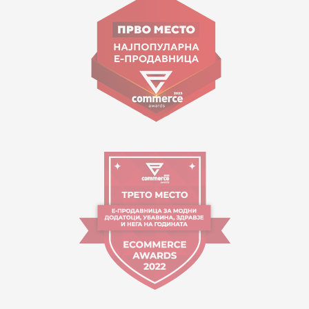
Goce Nikolovski 74 Shkup
contact@mytime.mk
Orari i punës:
09:00 - 17:00