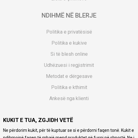
NDIHMË NË BLERJE
Politika e privatësisë
Politika e kukive
Si të blesh online
Udhëzuesi i regjistrimit
Metodat e dërgesave
Politika e kthimit
Ankesë nga klienti
Kuponët
KUKIT E TUA, ZGJIDH VETË
Pyetjet më të shpeshta
Ne përdorim kukit, për të kuptuar se si e përdorni faqen tonë. Kukit e
Ne bëjmë çmos që të ofrojmë një përshkrim sa më të saktë
ndihmojnë faqen të mbajë mend produktet që fusni në shportë. Ne i