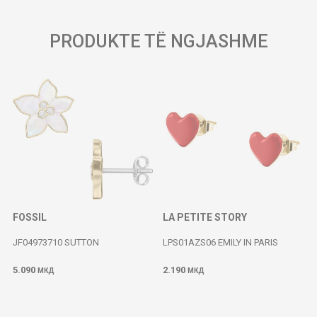
PRODUKTE TË NGJASHME
FOSSIL
LA PETITE STORY
JF04973710 SUTTON
LPS01AZS06 EMILY IN PARIS
5.090
2.190
МКД
МКД