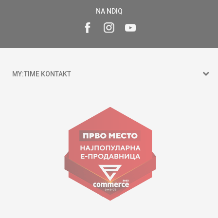
NA NDIQ
MY:TIME KONTAKT
15 150
Goce Nikolovski 74 Shkup
contact@mytime.mk
Orari i punës:
09:00 - 17:00