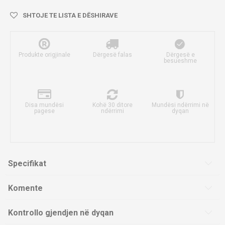
SHTOJE TE LISTA E DËSHIRAVE
Produkte origjinale
Dërgesë falas
Dërgesë e
besueshme
Disa mundësi
Kohë 30 ditore
Mundësi ndërrimi në
pagese
ndërrimi
dyqan
Specifikat
Komente
Kontrollo gjendjen në dyqan