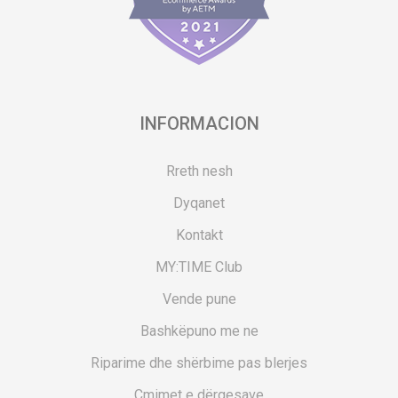
INFORMACION
Rreth nesh
Dyqanet
Kontakt
MY:TIME Club
Vende pune
Bashkëpuno me ne
Riparime dhe shërbime pas blerjes
Çmimet e dërgesave