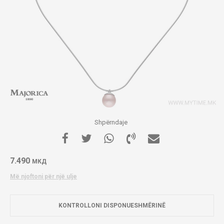
Shpërndaje
7.490
МКД
Më njoftoni për një ulje
KONTROLLONI DISPONUESHMËRINË