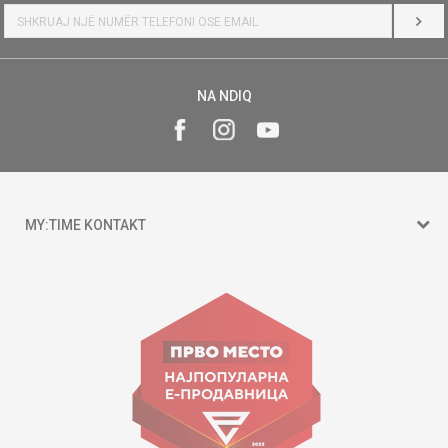
HYR
NA NDIQ
MY:TIME KONTAKT
15 150
Goce Nikolovski 74 Shkup
contact@mytime.mk
Orari i punës:
09:00 - 17:00