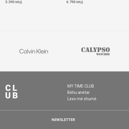
3.390
6.790
МКД
МКД
MY:TIME CLUB
Bëhu anëtar
Lexo më shumë
NEWSLETTER