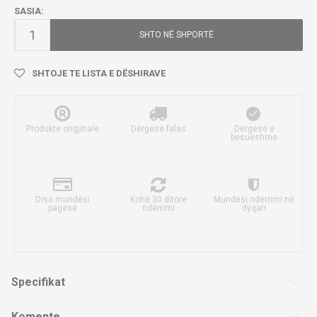
SASIA:
SHTO NË SHPORTË
SHTOJE TE LISTA E DËSHIRAVE
Produkte origjinale
Dërgesë falas
Dërgesë e
besueshme
Disa mundësi
Kohë 30 ditore
Mundësi ndërrimi në
pagese
ndërrimi
dyqan
Specifikat
Komente