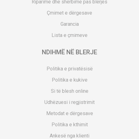
Riparime dhe shërbime pas blerjes
Çmimet e dërgesave
Garancia
Lista e çmimeve
NDIHMË NË BLERJE
Politika e privatësisë
Politika e kukive
Si të blesh online
Udhëzuesi i regjistrimit
Metodat e dërgesave
Politika e kthimit
Ankesë nga klienti