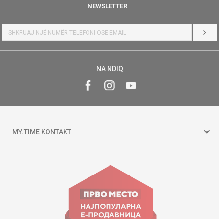
NEWSLETTER
HYR
NA NDIQ
MY:TIME KONTAKT
15 150
Goce Nikolovski 74 Shkup
contact@mytime.mk
Orari i punës: