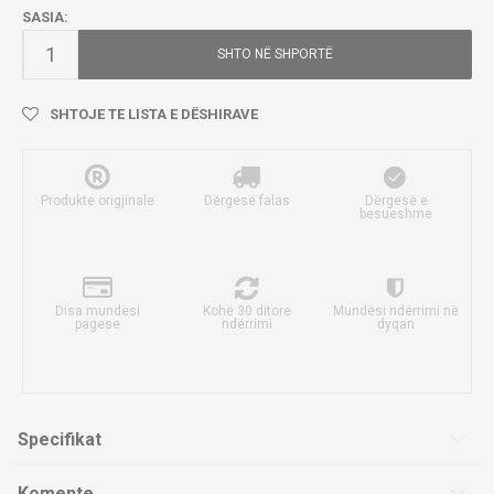
SASIA:
SHTO NË SHPORTË
SHTOJE TE LISTA E DËSHIRAVE
Produkte origjinale
Dërgesë falas
Dërgesë e
besueshme
Disa mundësi
Kohë 30 ditore
Mundësi ndërrimi në
pagese
ndërrimi
dyqan
Specifikat
Komente