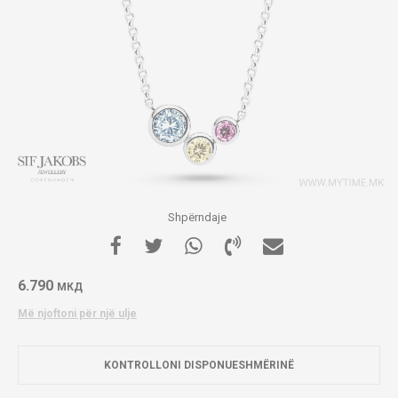
Shpërndaje
6.790
МКД
Më njoftoni për një ulje
KONTROLLONI DISPONUESHMËRINË