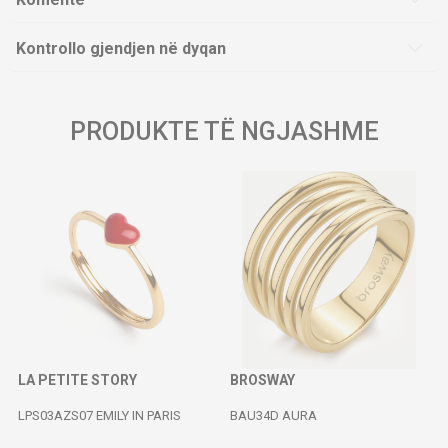
Kontrollo gjendjen në dyqan
PRODUKTE TË NGJASHME
LA PETITE STORY
BROSWAY
LPS03AZS07 EMILY IN PARIS
BAU34D AURA