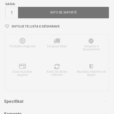
SASIA:
SHTO NË SHPORTË
SHTOJE TE LISTA E DËSHIRAVE
Produkte origjinale
Dërgesë falas
Dërgesë e
besueshme
Disa mundësi
Kohë 30 ditore
Mundësi ndërrimi në
pagese
ndërrimi
dyqan
Specifikat
Komente