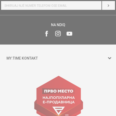
HYR
NA NDIQ
MY:TIME KONTAKT
15 150
Goce Nikolovski 74 Shkup
contact@mytime.mk
Orari i punës:
09:00 - 17:00