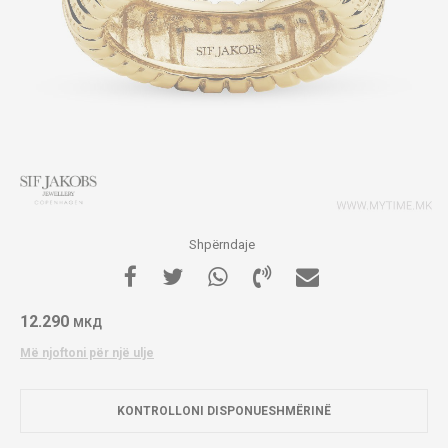
Shpërndaje
12.290
МКД
Më njoftoni për një ulje
KONTROLLONI DISPONUESHMËRINË