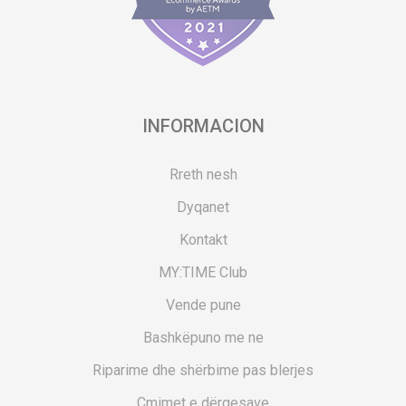
INFORMACION
Rreth nesh
Dyqanet
Kontakt
MY:TIME Club
Vende pune
Bashkëpuno me ne
Riparime dhe shërbime pas blerjes
Çmimet e dërgesave