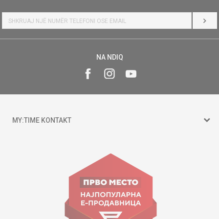
HYR
NA NDIQ
MY:TIME KONTAKT
15 150
Goce Nikolovski 74 Shkup
contact@mytime.mk
Orari i punës:
09:00 - 17:00