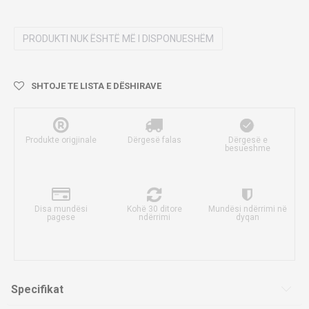
PRODUKTI NUK ËSHTË MË I DISPONUESHËM
SHTOJE TE LISTA E DËSHIRAVE
Produkte origjinale
Dërgesë falas
Dërgesë e
besueshme
Disa mundësi
Kohë 30 ditore
Mundësi ndërrimi në
pagese
ndërrimi
dyqan
Specifikat