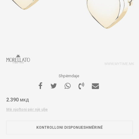
Shpërndaje
2.390
МКД
Më njoftoni për një ulje
KONTROLLONI DISPONUESHMËRINË