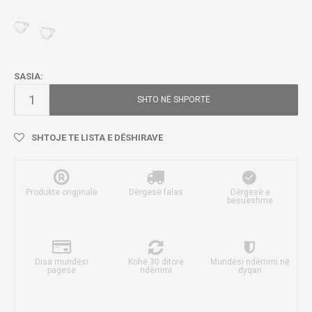
SASIA:
SHTO NË SHPORTË
SHTOJE TE LISTA E DËSHIRAVE
Produkte origjinale
Dërgesë falas
Dërgesë e
besueshme
Disa mundësi
Kohë 30 ditore
Mundësi ndërrimi në
pagese
ndërrimi
dyqan