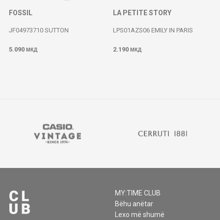
FOSSIL
LA PETITE STORY
JF04973710 SUTTON
LPS01AZS06 EMILY IN PARIS
5.090
2.190
МКД
МКД
MY:TIME CLUB
Bëhu anëtar
Lexo më shumë