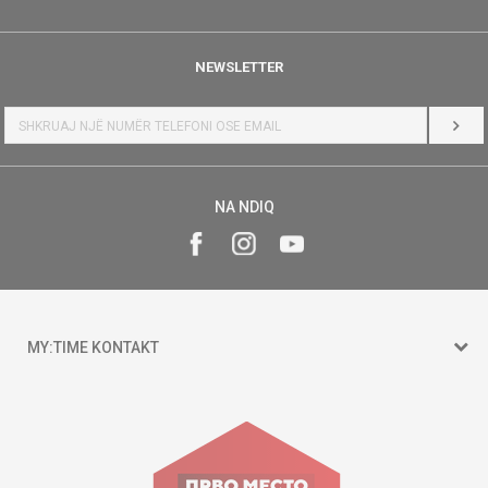
NEWSLETTER
HYR
NA NDIQ
MY:TIME KONTAKT
15 150
Goce Nikolovski 74 Shkup
contact@mytime.mk