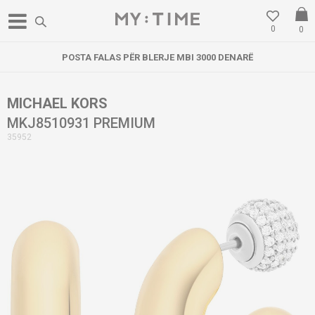
0
0
RJE MBI 3000 DENARË
LOKACIONI I RI N
MICHAEL KORS
MKJ8510931 PREMIUM
35952