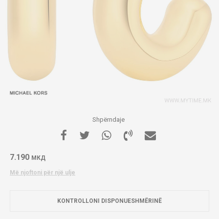
Shpërndaje
7.190
МКД
Më njoftoni për një ulje
KONTROLLONI DISPONUESHMËRINË