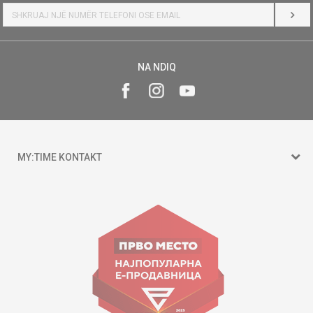
HYR
NA NDIQ
MY:TIME KONTAKT
15 150
Goce Nikolovski 74 Shkup
contact@mytime.mk
Orari i punës:
09:00 - 17:00