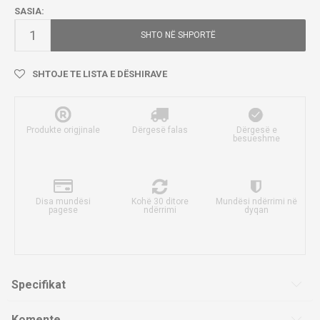
SASIA:
SHTO NË SHPORTË
SHTOJE TE LISTA E DËSHIRAVE
Produkte origjinale
Dërgesë falas
Dërgesë e
besueshme
Disa mundësi
Kohë 30 ditore
Mundësi ndërrimi në
pagese
ndërrimi
dyqan
Specifikat
Komente