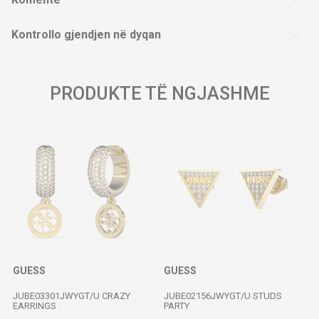
Kontrollo gjendjen në dyqan
PRODUKTE TË NGJASHME
GUESS
GUESS
JUBE03301JWYGT/U CRAZY
JUBE02156JWYGT/U STUDS
EARRINGS
PARTY