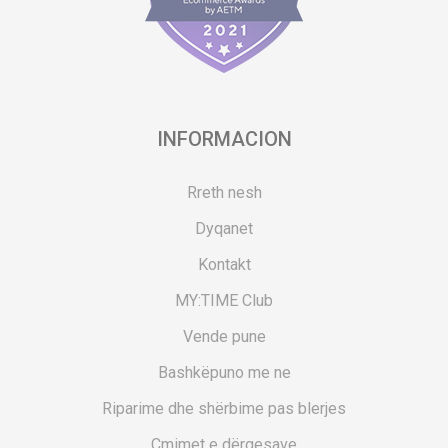
INFORMACION
Rreth nesh
Dyqanet
Kontakt
MY:TIME Club
Vende pune
Bashkëpuno me ne
Riparime dhe shërbime pas blerjes
Çmimet e dërgesave