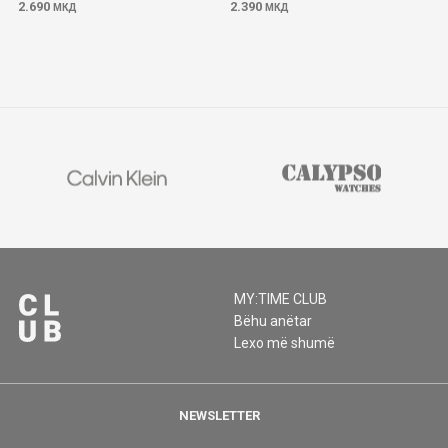
2.690
2.390
МКД
МКД
MY:TIME CLUB
Bëhu anëtar
Lexo më shumë
NEWSLETTER