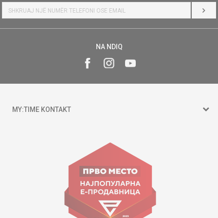
HYR
NA NDIQ
MY:TIME KONTAKT
15 150
Goce Nikolovski 74 Shkup
contact@mytime.mk
Orari i punës:
09:00 - 17:00