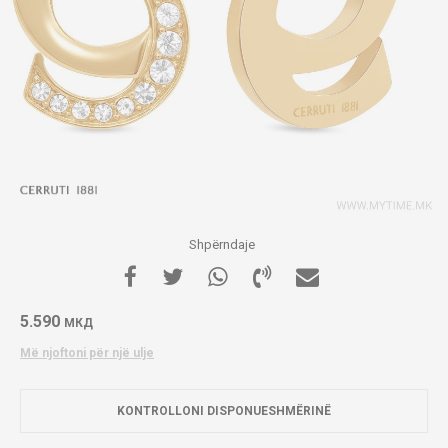
Shpërndaje
5.590
МКД
Më njoftoni për një ulje
KONTROLLONI DISPONUESHMËRINË