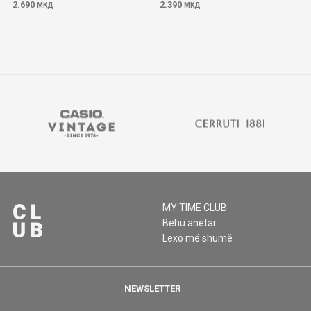
2.690
2.390
МКД
МКД
MY:TIME CLUB
Bëhu anëtar
Lexo më shumë
NEWSLETTER