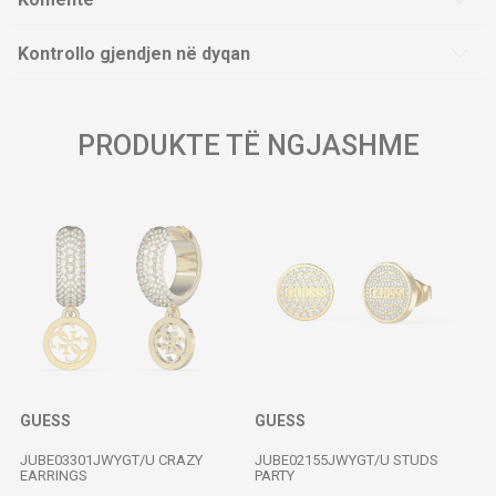
Kontrollo gjendjen në dyqan
PRODUKTE TË NGJASHME
GUESS
GUESS
JUBE03301JWYGT/U CRAZY
JUBE02155JWYGT/U STUDS
EARRINGS
PARTY