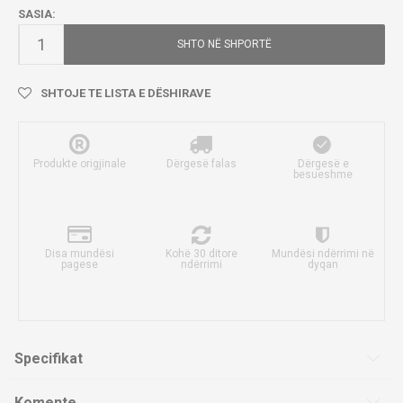
SASIA:
SHTO NË SHPORTË
SHTOJE TE LISTA E DËSHIRAVE
Produkte origjinale
Dërgesë falas
Dërgesë e
besueshme
Disa mundësi
Kohë 30 ditore
Mundësi ndërrimi në
pagese
ndërrimi
dyqan
Specifikat
Komente