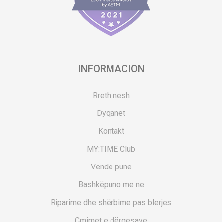
INFORMACION
Rreth nesh
Dyqanet
Kontakt
MY:TIME Club
Vende pune
Bashkëpuno me ne
Riparime dhe shërbime pas blerjes
Çmimet e dërgesave