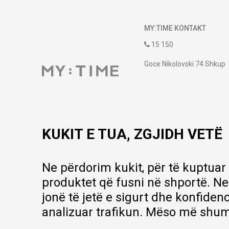
MY:TIME KONTAKT
15 150
Goce Nikolovski 74 Shkup
contact@mytime.mk
Orari i punës:
09:00 - 17:00
KUKIT E TUA, ZGJIDH VETË
Ne përdorim kukit, për të kuptuar
produktet që fusni në shportë. Ne
jonë të jetë e sigurt dhe konfiden
analizuar trafikun. Mëso më shum