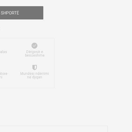
 SHPORTË
falas
Dërgesë e
besueshme
itore
Mundësi ndërrimi
mi
në dyqan