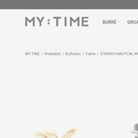
BURRË
GRU
MY:TIME
Produktet
Bizhuteri
Vathë
2780993 NAUTICAL K