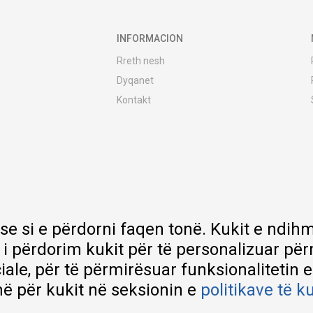
INFORMACION
Rreth nesh
Dyqanet
Kontakt
MY:TIME Club
Vende pune
Bashkëpuno me ne
Riparime dhe shërbime pas blerjes
Çmimet e dërgesave
Garancia
 se si e përdorni faqen tonë. Kukit e nd
Lista e çmimeve
 i përdorim kukit për të personalizuar pë
ciale, për të përmirësuar funksionalitetin 
ë për kukit në seksionin e
politikave të k