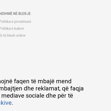
NDIHMË NË BLERJE
Politika e privatësisë
Politika e kukive
Si të blesh online
Udhëzuesi i regjistrimit
Metodat e dërgesave
Politika e kthimit
Ankesë nga klienti
Kuponët
Pyetjet më të shpeshta
ihmojnë faqen të mbajë mend
rmbajtjen dhe reklamat, që faqja
e mediave sociale dhe për të
ukive
.