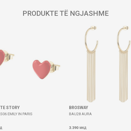
PRODUKTE TË NGJASHME
ITE STORY
BROSWAY
S06 EMILY IN PARIS
BAU28 AURA
3.390
Д
МКД