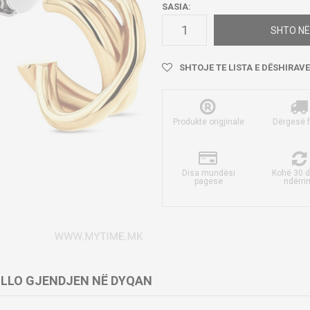
SASIA:
SHTO NË
SHTOJE TE LISTA E DËSHIRAVE
Produkte origjinale
Dërgesë 
Disa mundësi
Kohë 30 d
pagese
ndërri
LLO GJENDJEN NË DYQAN