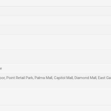
te
oor, Point Retail Park, Palma Mall, Capitol Mall, Diamond Mall, East G
Email