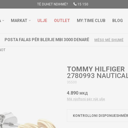
TË DUHET NDIHMË?
15 150
A
MARKAT
ULJE
OUTLET
MY:TIME CLUB
BLOG
POSTA FALAS PËR BLERJE MBI 3000 DENARË
MËSO MË SHUMË
NOT
TOMMY HILFIGER
2780993 NAUTICA
35500
4.890
МКД
Më njoftoni për një ulje
KONTROLLONI DISPONUESHMËR