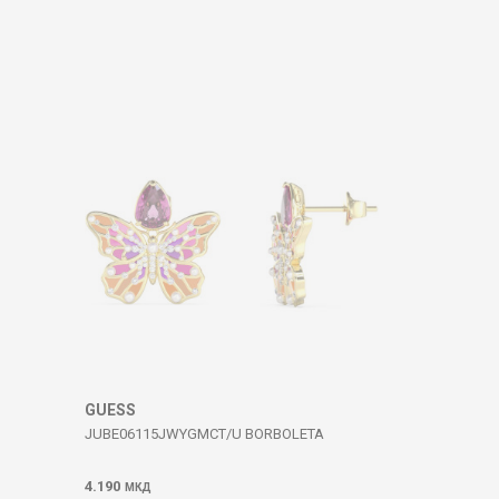
GUESS
JUBE06115JWYGMCT/U BORBOLETA
4.190
МКД