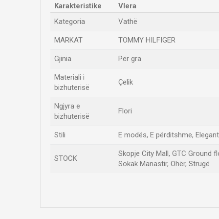
Karakteristike
Vlera
Kategoria
Vathë
MARKAT
TOMMY HILFIGER
Gjinia
Për gra
Materiali i
Çelik
bizhuterisë
Ngjyra e
Flori
bizhuterisë
Stili
E modës, E përditshme, Elegan
Skopje City Mall, GTC Ground fl
STOCK
Sokak Manastir, Ohër, Strugë
Emri/Pseudonimi