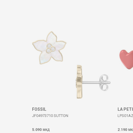
Komento
DËRGO
FOSSIL
LA PET
JF04973710 SUTTON
LPS01AZ
5.090
2.190
МКД
МК