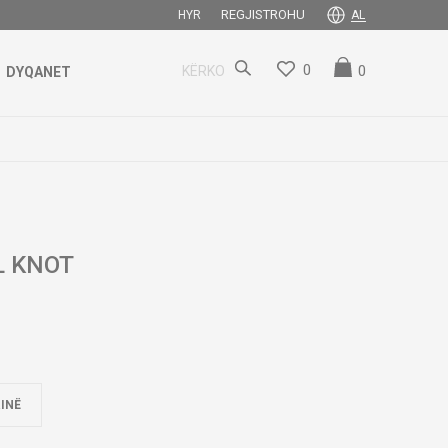
REGJISTROHU
HYR
AL
0
0
KËRKO
DYQANET
L KNOT
INË