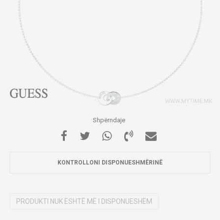
Shpërndaje
KONTROLLONI DISPONUESHMËRINË
PRODUKTI NUK ËSHTË MË I DISPONUESHËM