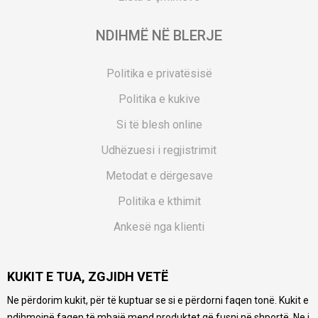
NDIHMË NË BLERJE
Politika e privatësisë
Politika e kukive
Si të blesh online
Udhëzuesi i regjistrimit
Metodat e dërgesave
Politika e kthimit
Ankesë nga klienti
Kuponët
KUKIT E TUA, ZGJIDH VETË
Pyetjet më të shpeshta
Ne përdorim kukit, për të kuptuar se si e përdorni faqen tonë. Kukit e
Ne bëjmë çmos që të ofrojmë një përshkrim sa më të saktë
ndihmojnë faqen të mbajë mend produktet që fusni në shportë. Ne i