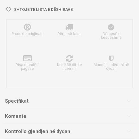
SHTOJE TE LISTA E DËSHIRAVE
Produkte origjinale
Dërgesë falas
Dërgesë e
besueshme
Disa mundësi
Kohë 30 ditore
Mundësi ndërrimi në
pagese
ndërrimi
dyqan
Specifikat
Komente
Kontrollo gjendjen në dyqan