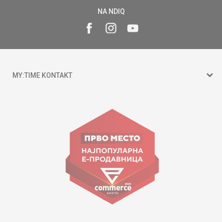
NA NDIQ
MY:TIME KONTAKT
15 150
Goce Nikolovski 74 Shkup
contact@mytime.mk
Orari i punës:
09:00 - 17:00