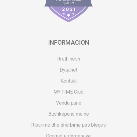
INFORMACION
Rreth nesh
Dyqanet
Kontakt
MY:TIME Club
Vende pune
Bashkëpuno me ne
Riparime dhe shërbime pas blerjes
Çmimet e dërgesave