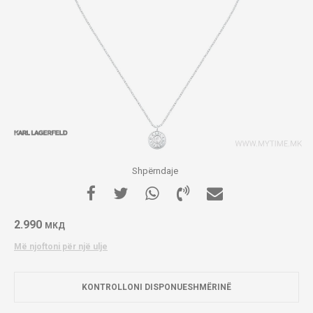
Shpërndaje
2.990
МКД
Më njoftoni për një ulje
KONTROLLONI DISPONUESHMËRINË