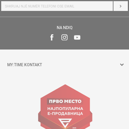
HYR
NA NDIQ
MY:TIME KONTAKT
15 150
Goce Nikolovski 74 Shkup
contact@mytime.mk
Orari i punës:
09:00 - 17:00