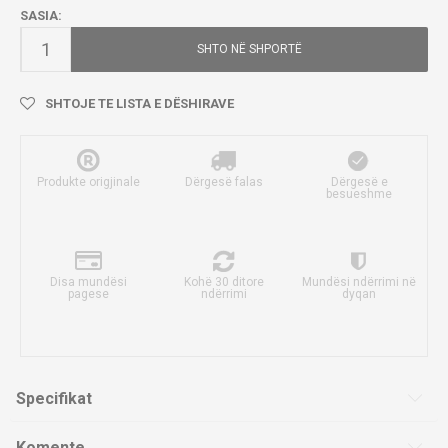
SASIA:
SHTO NË SHPORTË
SHTOJE TE LISTA E DËSHIRAVE
Produkte origjinale
Dërgesë falas
Dërgesë e
besueshme
Disa mundësi
Kohë 30 ditore
Mundësi ndërrimi në
pagese
ndërrimi
dyqan
Specifikat
Komente