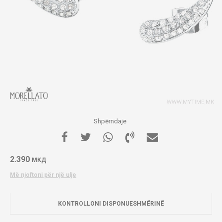
Shpërndaje
2.390
МКД
Më njoftoni për një ulje
KONTROLLONI DISPONUESHMËRINË