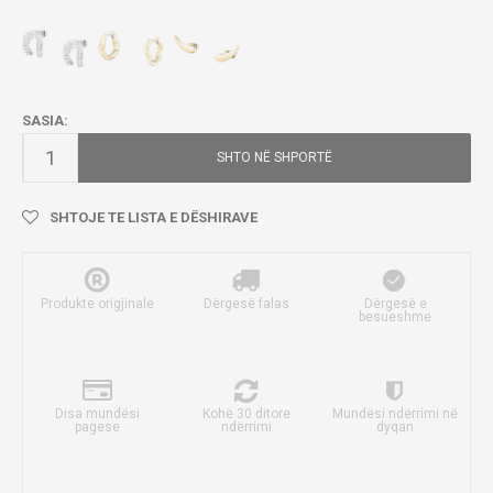
SASIA:
SHTO NË SHPORTË
SHTOJE TE LISTA E DËSHIRAVE
Produkte origjinale
Dërgesë falas
Dërgesë e
besueshme
Disa mundësi
Kohë 30 ditore
Mundësi ndërrimi në
pagese
ndërrimi
dyqan