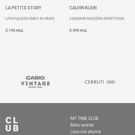
LA PETITE STORY
CALVIN KLEIN
LPS01AZS03 EMILY IN PARIS
35000943 MODERN REPETITION
2.190
5.090
МКД
МКД
MY:TIME CLUB
Bëhu anëtar
Lexo më shumë