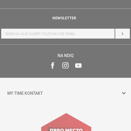
NEWSLETTER
HYR
NA NDIQ
MY:TIME KONTAKT
15 150
Goce Nikolovski 74 Shkup
contact@mytime.mk