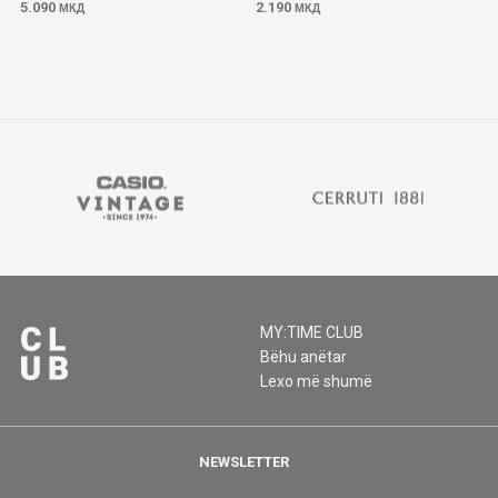
5.090
2.190
МКД
МКД
MY:TIME CLUB
Bëhu anëtar
Lexo më shumë
NEWSLETTER