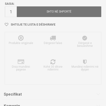
SASIA:
SHTO NË SHPORTË
SHTOJE TE LISTA E DËSHIRAVE
Produkte origjinale
Dërgesë falas
Dërgesë e
besueshme
Disa mundësi
Kohë 30 ditore
Mundësi ndërrimi në
pagese
ndërrimi
dyqan
Specifikat
Komente