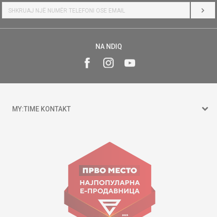
HYR
NA NDIQ
MY:TIME KONTAKT
15 150
Goce Nikolovski 74 Shkup
contact@mytime.mk
Orari i punës:
09:00 - 17:00