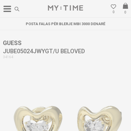
0
0
POSTA FALAS PËR BLERJE MBI 3000 DENARË
GUESS
JUBE05024JWYGT/U BELOVED
34164