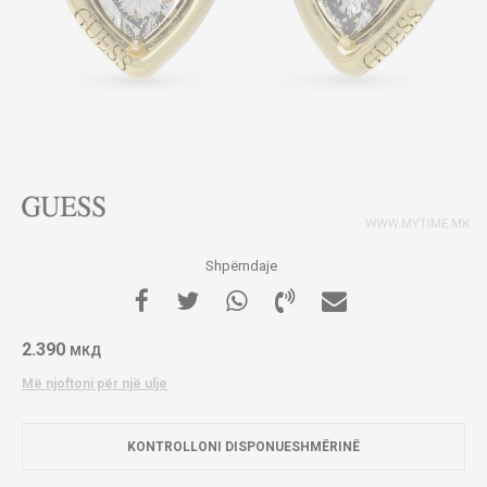
Shpërndaje
2.390
МКД
Më njoftoni për një ulje
KONTROLLONI DISPONUESHMËRINË