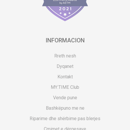
INFORMACION
Rreth nesh
Dyqanet
Kontakt
MY:TIME Club
Vende pune
Bashkëpuno me ne
Riparime dhe shërbime pas blerjes
Çmimet e dërgesave