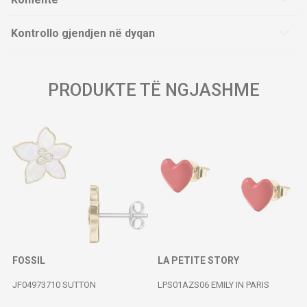
Kontrollo gjendjen në dyqan
PRODUKTE TË NGJASHME
FOSSIL
LA PETITE STORY
JF04973710 SUTTON
LPS01AZS06 EMILY IN PARIS