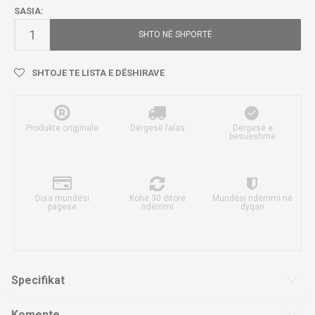
SASIA:
SHTO NË SHPORTË
SHTOJE TE LISTA E DËSHIRAVE
Produkte origjinale
Dërgesë falas
Dërgesë e
besueshme
Disa mundësi
Kohë 30 ditore
Mundësi ndërrimi në
pagese
ndërrimi
dyqan
Specifikat
Komente