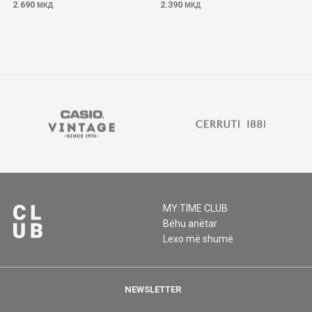
2.690
2.390
МКД
МКД
MY:TIME CLUB
Bëhu anëtar
Lexo më shumë
NEWSLETTER