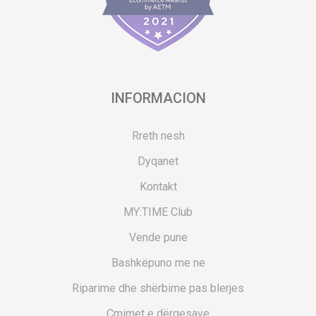
INFORMACION
Rreth nesh
Dyqanet
Kontakt
MY:TIME Club
Vende pune
Bashkëpuno me ne
Riparime dhe shërbime pas blerjes
Çmimet e dërgesave