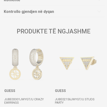
Kontrollo gjendjen në dyqan
PRODUKTE TË NGJASHME
GUESS
GUESS
JUBE03301JWYGT/U CRAZY
JUBE02156JWYGT/U STUDS
EARRINGS
PARTY