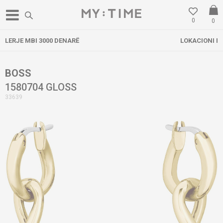
0
0
RË
LOKACIONI I RI NË GOSTIVAR
BOSS
1580704 GLOSS
33639