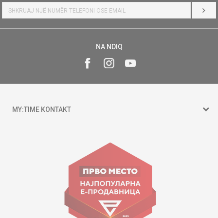
HYR
NA NDIQ
MY:TIME KONTAKT
15 150
Goce Nikolovski 74 Shkup
contact@mytime.mk
Orari i punës:
09:00 - 17:00