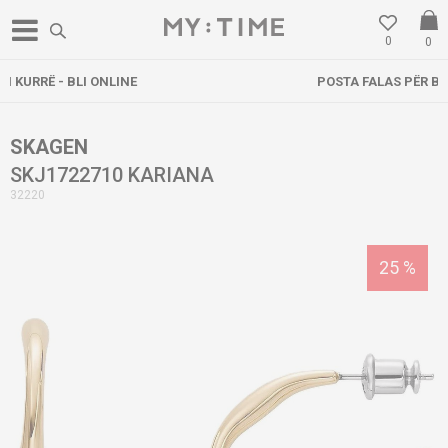
0
0
POSTA FALAS PËR BLERJE MBI 3000 DENARË
SKAGEN
SKJ1722710 KARIANA
32220
25
%