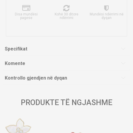
Disa mundësi
Kohë 30 ditore
Mundësi ndërrimi në
pagese
ndërrimi
dyqan
Specifikat
Komente
Kontrollo gjendjen në dyqan
PRODUKTE TË NGJASHME