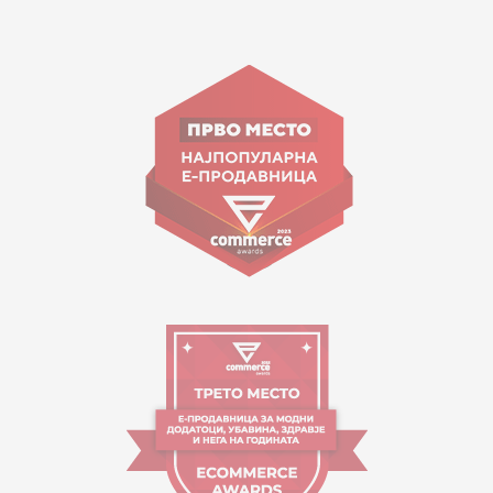
15 150
Goce Nikolovski 74 Shkup
contact@mytime.mk
Orari i punës:
09:00 - 17:00