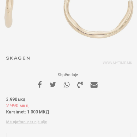
Shpërndaje
3.990
МКД
2.990
МКД
Kursimet:
1.000
МКД
Më njoftoni për një ulje