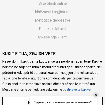
Si të blesh online
Udhëzuesi i regjistrimit
Metodat e dërgesave
Politika e kthimit
Ankesë nga klienti
Kuponët
KUKIT E TUA, ZGJIDH VETË
Pyetjet më të shpeshta
Ne përdorim kukit, për të kuptuar se si e përdorni faqen tonë. Kukit e
Ne bëjmë çmos që të ofrojmë një përshkrim sa më të saktë
ndihmojnë faqen të mbajë mend produktet që fusni në shportë. Ne i
të produkteve tona, ofrojmë edhe foto e çmimin, por nuk
mund të garantojmë që informacioni është i plotë e pa
përdorim kukit për të personalizuar përmbajtjen dhe reklamat, që
gabime. Të gjitha produktet janë pjesë e portfolios sonë, por
faqja jonë të jetë e sigurt dhe konfidenciale, për të përmirësuar
kjo nuk do të thotë se janë në gjendje në çdo çast.
funksionalitetin e mediave sociale dhe për të analizuar trafikun.
Mëso më shumë për kukit në seksionin e
politikave të kukive
.
✕
RREGULLO PARAMETRAT
Здраво, како можам да ти помогнам?