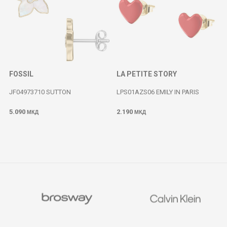
FOSSIL
LA PETITE STORY
JF04973710 SUTTON
LPS01AZS06 EMILY IN PARIS
5.090
2.190
МКД
МКД