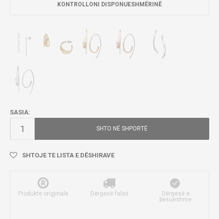
KONTROLLONI DISPONUESHMËRINË
SASIA:
SHTO NË SHPORTË
SHTOJE TE LISTA E DËSHIRAVE
Produkte origjinale
Dërgesë falas
Dërgesë e
besueshme