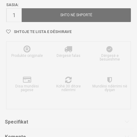
SASIA:
SHTO NË SHPORTË
SHTOJE TE LISTA E DËSHIRAVE
Produkte origjinale
Dërgesë falas
Dërgesë e
besueshme
Disa mundësi
Kohë 30 ditore
Mundësi ndërrimi në
pagese
ndërrimi
dyqan
Specifikat
Komente