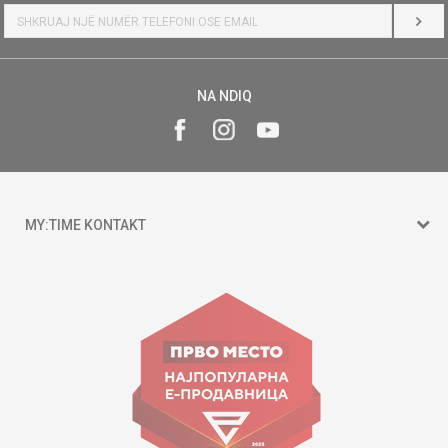
HYR
NA NDIQ
MY:TIME KONTAKT
15 150
Goce Nikolovski 74 Shkup
contact@mytime.mk
Orari i punës:
09:00 - 17:00