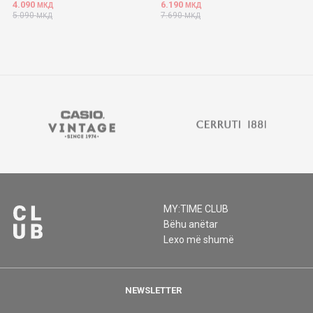
4.090
6.190
МКД
МКД
5.090
7.690
МКД
МКД
MY:TIME CLUB
Bëhu anëtar
Lexo më shumë
NEWSLETTER