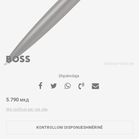
Shpërndaje
5.790
МКД
Më njoftoni për një ulje
KONTROLLONI DISPONUESHMËRINË