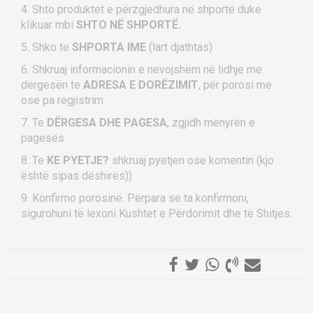
4. Shto produktet e përzgjedhura në shportë duke
klikuar mbi
SHTO NË SHPORTË.
5. Shko te
SHPORTA IME
(lart djathtas)
6. Shkruaj informacionin e nevojshëm në lidhje me
dërgesën te
ADRESA E DORËZIMIT
, për porosi me
ose pa regjistrim
7. Te
DËRGESA DHE PAGESA
, zgjidh mënyrën e
pagesës
8. Te
KE PYETJE?
shkruaj pyetjen ose komentin (kjo
është sipas dëshirës))
9. Konfirmo porosinë. Përpara se ta konfirmoni,
sigurohuni të lexoni Kushtet e Përdorimit dhe të Shitjes.
LËR NJË KOMENT