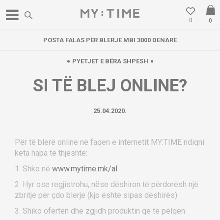
0
0
POSTA FALAS PËR BLERJE MBI 3000 DENARË
PYETJET E BËRA SHPESH
SI TË BLEJ ONLINE?
25.04.2020.
Për të blerë online në faqen e internetit MY:TIME ndiqni
këta hapa të thjeshtë:
1. Shko në
www.mytime.mk/al
2. Hyr ose regjistrohu, nëse dëshiron të përdorësh një
zbritje për çdo blerje (kjo është sipas dëshirës)
3. Shiko ofertën dhe zgjidh produktin që të pëlqen