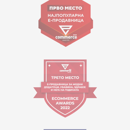
contact@mytime.mk
Orari i punës:
09:00 - 17:00