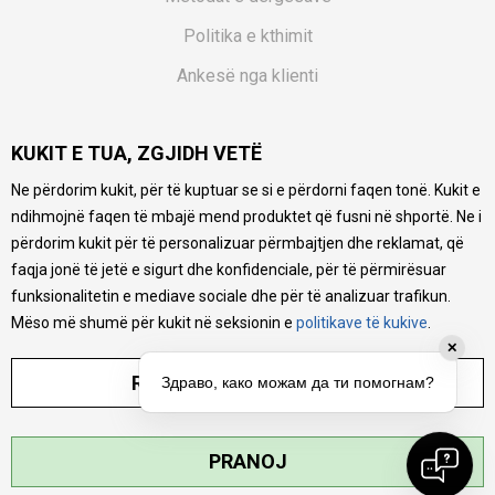
Politika e kthimit
Ankesë nga klienti
Kuponët
KUKIT E TUA, ZGJIDH VETË
Pyetjet më të shpeshta
Ne përdorim kukit, për të kuptuar se si e përdorni faqen tonë. Kukit e
Ne bëjmë çmos që të ofrojmë një përshkrim sa më të saktë
ndihmojnë faqen të mbajë mend produktet që fusni në shportë. Ne i
të produkteve tona, ofrojmë edhe foto e çmimin, por nuk
mund të garantojmë që informacioni është i plotë e pa
përdorim kukit për të personalizuar përmbajtjen dhe reklamat, që
gabime. Të gjitha produktet janë pjesë e portfolios sonë, por
faqja jonë të jetë e sigurt dhe konfidenciale, për të përmirësuar
kjo nuk do të thotë se janë në gjendje në çdo çast.
funksionalitetin e mediave sociale dhe për të analizuar trafikun.
Mëso më shumë për kukit në seksionin e
politikave të kukive
.
✕
RREGULLO PARAMETRAT
Здраво, како можам да ти помогнам?
©2026
MYTIME.MK
, ZHVILLUAR NGA
NB SOFT
. TË GJITHA TË DREJTAT E
PRANOJ
REZERVUARA.