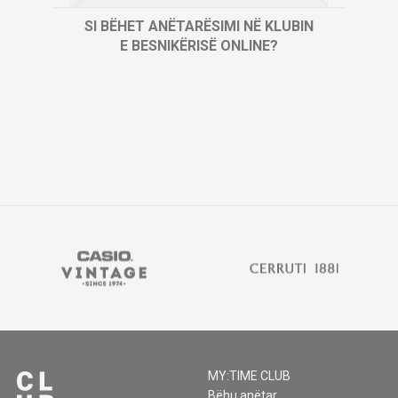
SI BËHET ANËTARËSIMI NË KLUBIN
E BESNIKËRISË ONLINE?
MY:TIME CLUB
Bëhu anëtar