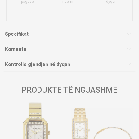
pagese
ndërrimi
dyqan
Specifikat
Komente
Kontrollo gjendjen në dyqan
PRODUKTE TË NGJASHME