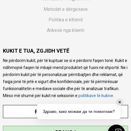
Metodat e dërgesave
Politika e kthimit
Ankesë nga klienti
Kuponët
KUKIT E TUA, ZGJIDH VETË
Pyetjet më të shpeshta
Ne përdorim kukit, për të kuptuar se si e përdorni faqen tonë. Kukit e
Ne bëjmë çmos që të ofrojmë një përshkrim sa më të saktë
ndihmojnë faqen të mbajë mend produktet që fusni në shportë. Ne i
të produkteve tona, ofrojmë edhe foto e çmimin, por nuk
mund të garantojmë që informacioni është i plotë e pa
përdorim kukit për të personalizuar përmbajtjen dhe reklamat, që
gabime. Të gjitha produktet janë pjesë e portfolios sonë, por
faqja jonë të jetë e sigurt dhe konfidenciale, për të përmirësuar
kjo nuk do të thotë se janë në gjendje në çdo çast.
funksionalitetin e mediave sociale dhe për të analizuar trafikun.
Mëso më shumë për kukit në seksionin e
politikave të kukive
.
✕
RREGULLO PARAMETRAT
Здраво, како можам да ти помогнам?