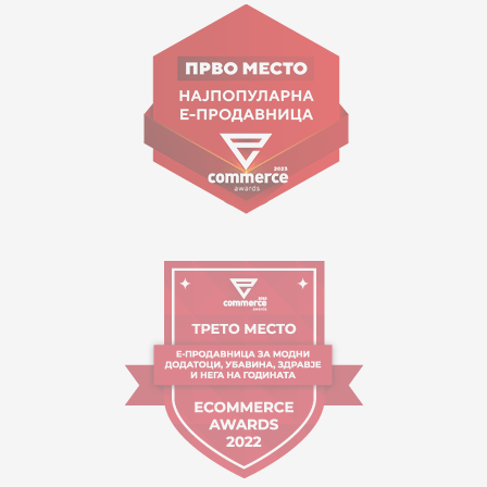
Goce Nikolovski 74 Shkup
contact@mytime.mk
Orari i punës:
09:00 - 17:00