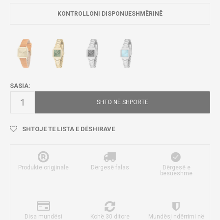
KONTROLLONI DISPONUESHMËRINË
SASIA:
SHTO NË SHPORTË
SHTOJE TE LISTA E DËSHIRAVE
Produkte origjinale
Dërgesë falas
Dërgesë e
besueshme
Disa mundësi
Kohë 30 ditore
Mundësi ndërrimi në