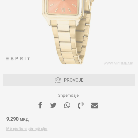
PROVOJE
Shpërndaje
9.290
МКД
Më njoftoni për një ulje