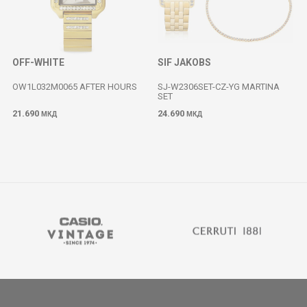
OFF-WHITE
SIF JAKOBS
OW1L032M0065 AFTER HOURS
SJ-W2306SET-CZ-YG MARTINA
SET
21.690
24.690
МКД
МКД