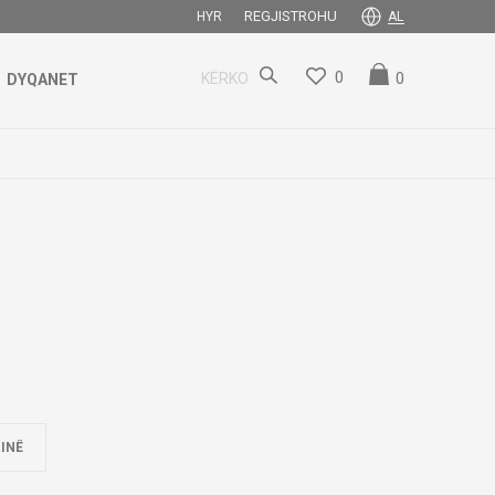
REGJISTROHU
HYR
AL
0
0
KËRKO
DYQANET
INË