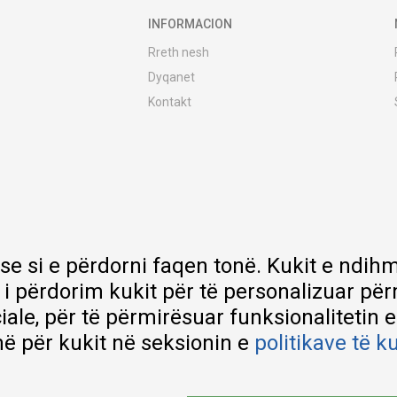
INFORMACION
Rreth nesh
Dyqanet
Kontakt
MY:TIME Club
Vende pune
Bashkëpuno me ne
Riparime dhe shërbime pas blerjes
Çmimet e dërgesave
Garancia
 se si e përdorni faqen tonë. Kukit e nd
Lista e çmimeve
 i përdorim kukit për të personalizuar pë
ciale, për të përmirësuar funksionalitetin 
ë për kukit në seksionin e
politikave të k