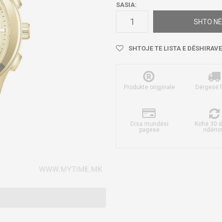
SASIA:
SHTO NË
SHTOJE TE LISTA E DËSHIRAVE
Produkte origjinale
Dërgesë 
Disa mundësi
Kohë 30 d
pagese
ndërri