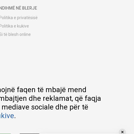
NDIHMË NË BLERJE
Politika e privatësisë
Politika e kukive
Si të blesh online
Udhëzuesi i regjistrimit
Metodat e dërgesave
Politika e kthimit
Ankesë nga klienti
Kuponët
Pyetjet më të shpeshta
ihmojnë faqen të mbajë mend
rmbajtjen dhe reklamat, që faqja
e mediave sociale dhe për të
ukive
.
✕