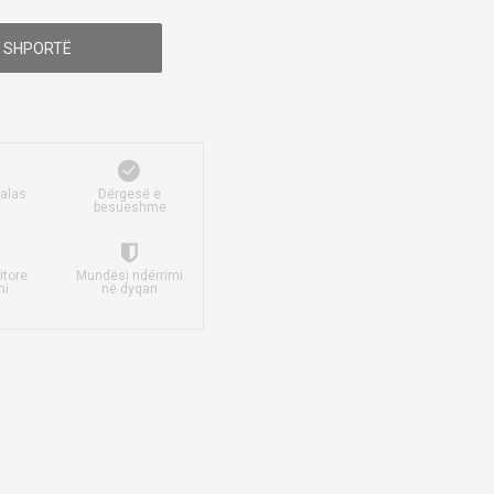
 SHPORTË
falas
Dërgesë e
besueshme
itore
Mundësi ndërrimi
mi
në dyqan