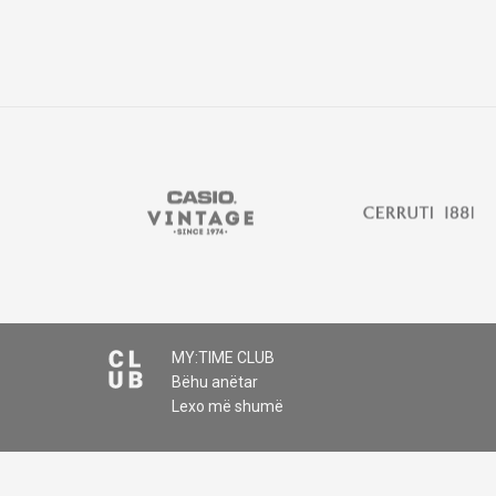
MY:TIME CLUB
Bëhu anëtar
Lexo më shumë