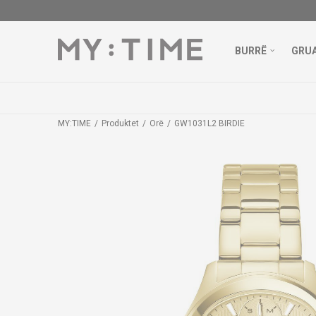
BURRË
GRU
MY:TIME
Produktet
Orë
GW1031L2 BIRDIE