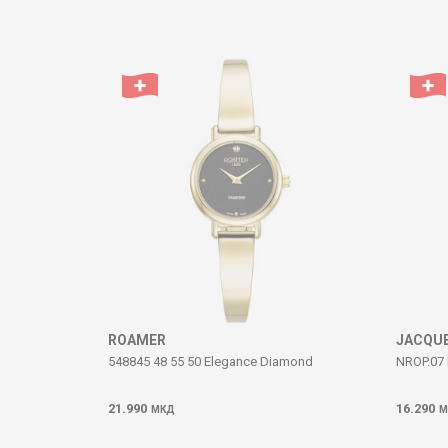
Komento
DËRGO
ROAMER
JACQUE
548845 48 55 50 Elegance Diamond
NROP.07 
21.990
16.290
МКД
М