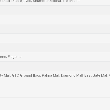
, Data, Ditët e javës, Shumëfunksional, Tre akrepa
hme, Elegante
ty Mall, GTC Ground floor, Palma Mall, Diamond Mall, East Gate Mall,
Email