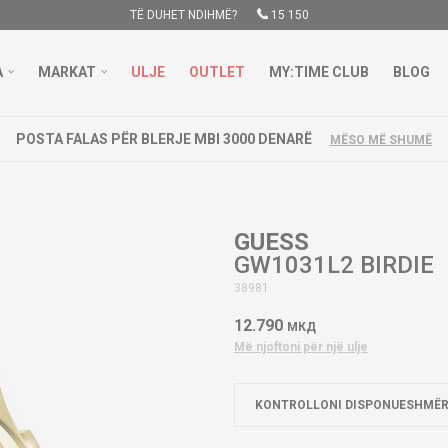
TË DUHET NDIHMË?
15 150
A
MARKAT
ULJE
OUTLET
MY:TIME CLUB
BLOG
POSTA FALAS PËR BLERJE MBI 3000 DENARË
MËSO MË SHUMË
GUESS
GW1031L2 BIRDIE
38981
12.790
МКД
Më njoftoni për një ulje
KONTROLLONI DISPONUESHMËR