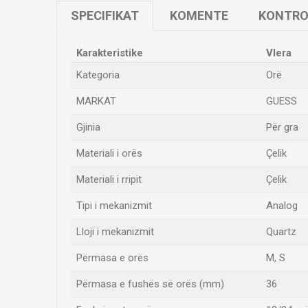
SPECIFIKAT
KOMENTE
KONTRO
Karakteristike
Vlera
Kategoria
Orë
MARKAT
GUESS
Gjinia
Për gra
Materiali i orës
Çelik
Materiali i rripit
Çelik
Tipi i mekanizmit
Analog
Lloji i mekanizmit
Quartz
Përmasa e orës
M
,
S
Përmasa e fushës së orës (mm)
36