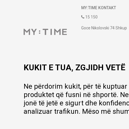
MY:TIME KONTAKT
15 150
Goce Nikolovski 74 Shkup
contact@mytime.mk
Orari i punës:
09:00 - 17:00
KUKIT E TUA, ZGJIDH VETË
Ne përdorim kukit, për të kuptuar
produktet që fusni në shportë. Ne
jonë të jetë e sigurt dhe konfiden
analizuar trafikun. Mëso më shum