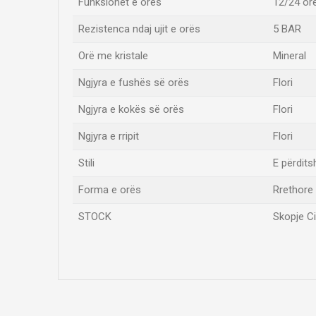
Funksionet e orës
12/24 orë
Rezistenca ndaj ujit e orës
5 BAR
Orë me kristale
Mineral
Ngjyra e fushës së orës
Flori
Ngjyra e kokës së orës
Flori
Ngjyra e rripit
Flori
Stili
E përdits
Forma e orës
Rrethore
STOCK
Skopje Ci
Emri/Pseudonimi