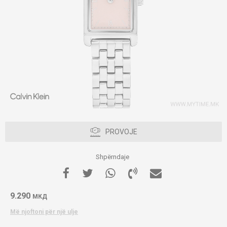
PROVOJE
Shpërndaje
9.290
МКД
Më njoftoni për një ulje