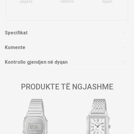
pagese
ndërrimi
dyqan
Specifikat
Komente
Kontrollo gjendjen në dyqan
PRODUKTE TË NGJASHME