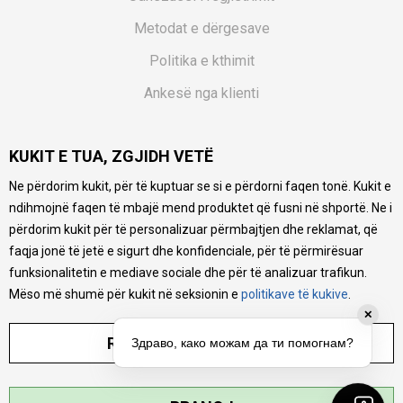
Metodat e dërgesave
Politika e kthimit
Ankesë nga klienti
Kuponët
KUKIT E TUA, ZGJIDH VETË
Pyetjet më të shpeshta
Ne përdorim kukit, për të kuptuar se si e përdorni faqen tonë. Kukit e
Ne bëjmë çmos që të ofrojmë një përshkrim sa më të saktë
ndihmojnë faqen të mbajë mend produktet që fusni në shportë. Ne i
të produkteve tona, ofrojmë edhe foto e çmimin, por nuk
mund të garantojmë që informacioni është i plotë e pa
përdorim kukit për të personalizuar përmbajtjen dhe reklamat, që
gabime. Të gjitha produktet janë pjesë e portfolios sonë, por
faqja jonë të jetë e sigurt dhe konfidenciale, për të përmirësuar
kjo nuk do të thotë se janë në gjendje në çdo çast.
funksionalitetin e mediave sociale dhe për të analizuar trafikun.
Mëso më shumë për kukit në seksionin e
politikave të kukive
.
✕
RREGULLO PARAMETRAT
Здраво, како можам да ти помогнам?