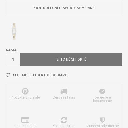
KONTROLLONI DISPONUESHMËRINË
SASIA:
SHTO NË SHPORTË
SHTOJE TE LISTA E DËSHIRAVE
Produkte origjinale
Dërgesë falas
Dërgesë e
besueshme
Disa mundësi
Kohë 30 ditore
Mundësi ndërrimi në