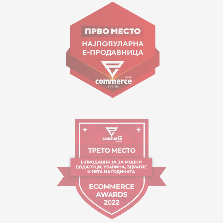
Goce Nikolovski 74 Shkup
contact@mytime.mk
Orari i punës:
09:00 - 17:00