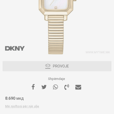
PROVOJE
Shpërndaje
8.690
МКД
Më njoftoni për një ulje