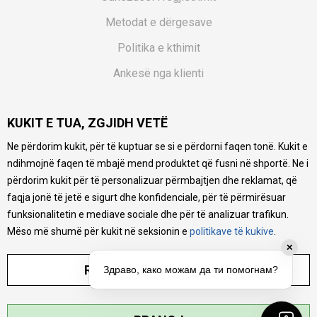
Metodat e dërgesave
Politika e kthimit
Ankesë nga klienti
Kuponët
KUKIT E TUA, ZGJIDH VETË
Pyetjet më të shpeshta
Ne përdorim kukit, për të kuptuar se si e përdorni faqen tonë. Kukit e
Ne bëjmë çmos që të ofrojmë një përshkrim sa më të saktë
ndihmojnë faqen të mbajë mend produktet që fusni në shportë. Ne i
të produkteve tona, ofrojmë edhe foto e çmimin, por nuk
mund të garantojmë që informacioni është i plotë e pa
përdorim kukit për të personalizuar përmbajtjen dhe reklamat, që
gabime. Të gjitha produktet janë pjesë e portfolios sonë, por
faqja jonë të jetë e sigurt dhe konfidenciale, për të përmirësuar
kjo nuk do të thotë se janë në gjendje në çdo çast.
funksionalitetin e mediave sociale dhe për të analizuar trafikun.
Mëso më shumë për kukit në seksionin e
politikave të kukive
.
✕
RREGULLO PARAMETRAT
Здраво, како можам да ти помогнам?