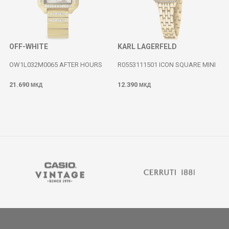
OFF-WHITE
KARL LAGERFELD
OW1L032M0065 AFTER HOURS
R0553111501 ICON SQUARE MINI
21.690
12.390
МКД
МКД