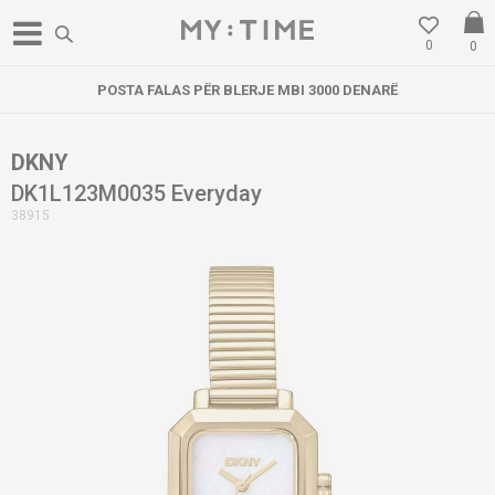
0
0
POSTA FALAS PËR BLERJE MBI 3000 DENARË
DKNY
DK1L123M0035 Everyday
38915