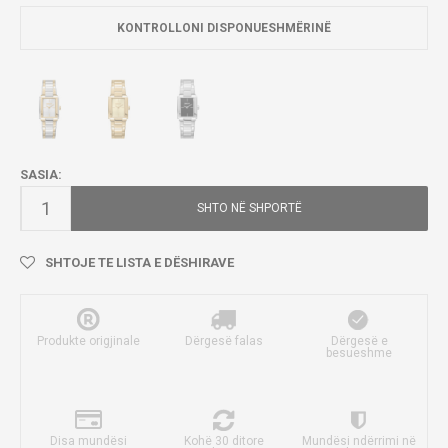
KONTROLLONI DISPONUESHMËRINË
SASIA:
SHTO NË SHPORTË
SHTOJE TE LISTA E DËSHIRAVE
Produkte origjinale
Dërgesë falas
Dërgesë e
besueshme
Disa mundësi
Kohë 30 ditore
Mundësi ndërrimi në