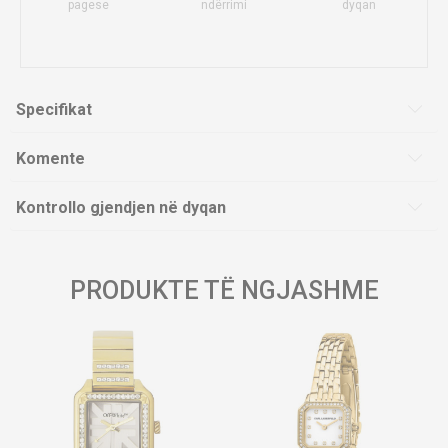
pagese
ndërrimi
dyqan
Specifikat
Komente
Kontrollo gjendjen në dyqan
PRODUKTE TË NGJASHME