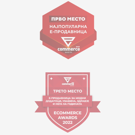
Goce Nikolovski 74 Shkup
contact@mytime.mk
Orari i punës:
09:00 - 17:00