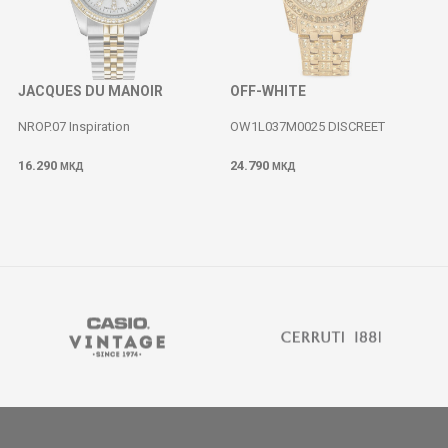
JACQUES DU MANOIR
OFF-WHITE
NROP.07 Inspiration
OW1L037M0025 DISCREET
16.290
24.790
МКД
МКД