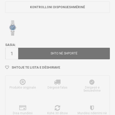
KONTROLLONI DISPONUESHMËRINË
SASIA:
SHTO NË SHPORTË
SHTOJE TE LISTA E DËSHIRAVE
Produkte origjinale
Dërgesë falas
Dërgesë e
besueshme
Disa mundësi
Kohë 30 ditore
Mundësi ndërrimi në