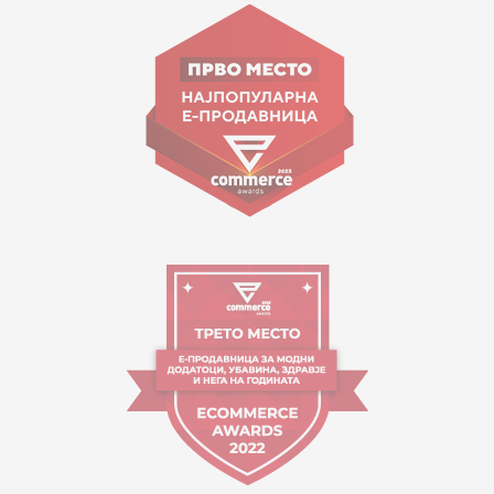
Goce Nikolovski 74 Shkup
contact@mytime.mk
Orari i punës:
09:00 - 17:00