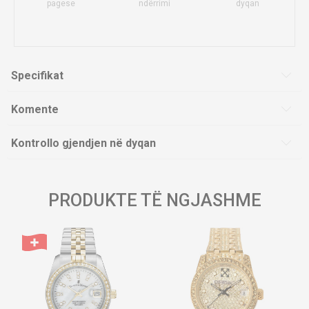
pagese
ndërrimi
dyqan
Specifikat
Komente
Kontrollo gjendjen në dyqan
PRODUKTE TË NGJASHME