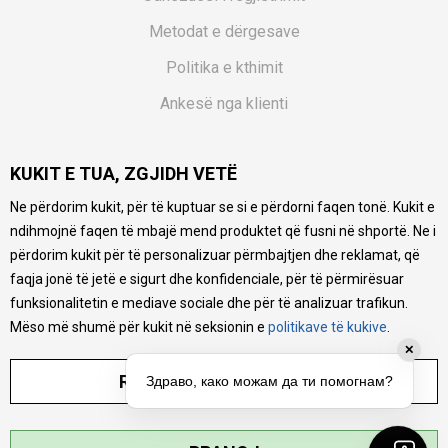
Metodat e dërgesave
Politika e kthimit
Ankesë nga klienti
Kuponët
KUKIT E TUA, ZGJIDH VETË
Pyetjet më të shpeshta
Ne përdorim kukit, për të kuptuar se si e përdorni faqen tonë. Kukit e
Ne bëjmë çmos që të ofrojmë një përshkrim sa më të saktë
ndihmojnë faqen të mbajë mend produktet që fusni në shportë. Ne i
të produkteve tona, ofrojmë edhe foto e çmimin, por nuk
mund të garantojmë që informacioni është i plotë e pa
përdorim kukit për të personalizuar përmbajtjen dhe reklamat, që
gabime. Të gjitha produktet janë pjesë e portfolios sonë, por
faqja jonë të jetë e sigurt dhe konfidenciale, për të përmirësuar
kjo nuk do të thotë se janë në gjendje në çdo çast.
funksionalitetin e mediave sociale dhe për të analizuar trafikun.
Mëso më shumë për kukit në seksionin e
politikave të kukive
.
✕
RREGULLO PARAMETRAT
Здраво, како можам да ти помогнам?