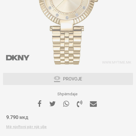
PROVOJE
Shpërndaje
9.790
МКД
Më njoftoni për një ulje