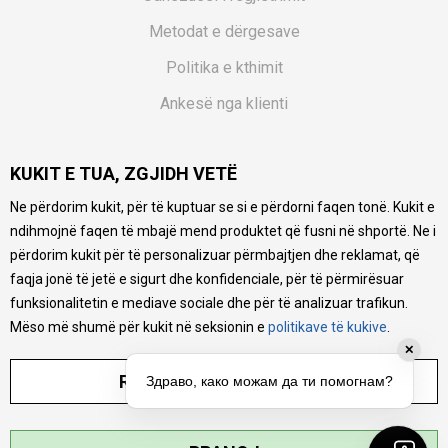
Metodat e dërgesave
Politika e kthimit
Ankesë nga klienti
Kuponët
KUKIT E TUA, ZGJIDH VETË
Pyetjet më të shpeshta
Ne përdorim kukit, për të kuptuar se si e përdorni faqen tonë. Kukit e
Ne bëjmë çmos që të ofrojmë një përshkrim sa më të saktë
ndihmojnë faqen të mbajë mend produktet që fusni në shportë. Ne i
të produkteve tona, ofrojmë edhe foto e çmimin, por nuk
mund të garantojmë që informacioni është i plotë e pa
përdorim kukit për të personalizuar përmbajtjen dhe reklamat, që
gabime. Të gjitha produktet janë pjesë e portfolios sonë, por
faqja jonë të jetë e sigurt dhe konfidenciale, për të përmirësuar
kjo nuk do të thotë se janë në gjendje në çdo çast.
funksionalitetin e mediave sociale dhe për të analizuar trafikun.
Mëso më shumë për kukit në seksionin e
politikave të kukive
.
✕
RREGULLO PARAMETRAT
Здраво, како можам да ти помогнам?