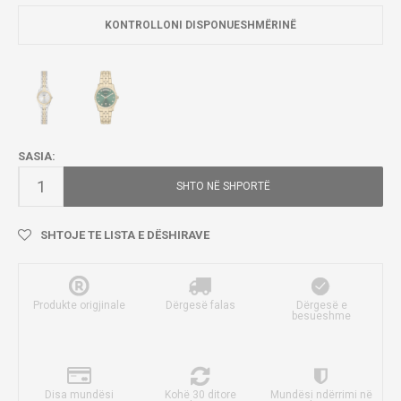
KONTROLLONI DISPONUESHMËRINË
SASIA:
SHTO NË SHPORTË
SHTOJE TE LISTA E DËSHIRAVE
Produkte origjinale
Dërgesë falas
Dërgesë e
besueshme
Disa mundësi
Kohë 30 ditore
Mundësi ndërrimi në