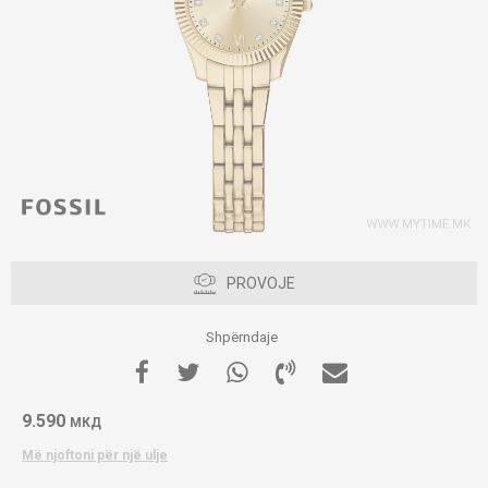
PROVOJE
Shpërndaje
9.590
МКД
Më njoftoni për një ulje