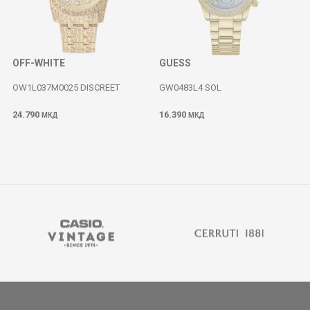
OFF-WHITE
GUESS
OW1L037M0025 DISCREET
GW0483L4 SOL
24.790
16.390
МКД
МКД