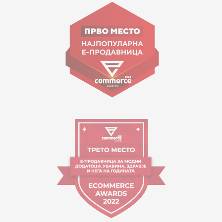
Goce Nikolovski 74 Shkup
contact@mytime.mk
Orari i punës:
09:00 - 17:00