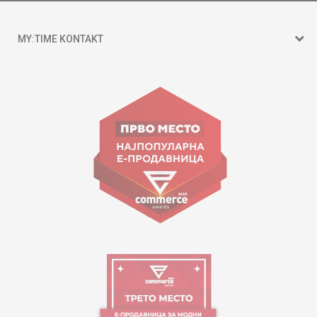
MY:TIME KONTAKT
15 150
Goce Nikolovski 74 Shkup
contact@mytime.mk
Orari i punës:
09:00 - 17:00