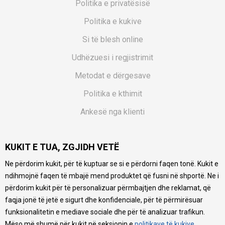
Politika e privatësisë
Politika e kukive
Si të blesh online
Udhëzuesi i regjistrimit
Metodat e dërgesave
Politika e kthimit
Ankesë nga klienti
Kuponët
KUKIT E TUA, ZGJIDH VETË
Pyetjet më të shpeshta
Ne përdorim kukit, për të kuptuar se si e përdorni faqen tonë. Kukit e
Ne bëjmë çmos që të ofrojmë një përshkrim sa më të saktë
ndihmojnë faqen të mbajë mend produktet që fusni në shportë. Ne i
të produkteve tona, ofrojmë edhe foto e çmimin, por nuk
mund të garantojmë që informacioni është i plotë e pa
përdorim kukit për të personalizuar përmbajtjen dhe reklamat, që
gabime. Të gjitha produktet janë pjesë e portfolios sonë, por
faqja jonë të jetë e sigurt dhe konfidenciale, për të përmirësuar
kjo nuk do të thotë se janë në gjendje në çdo çast.
funksionalitetin e mediave sociale dhe për të analizuar trafikun.
Mëso më shumë për kukit në seksionin e
politikave të kukive
.