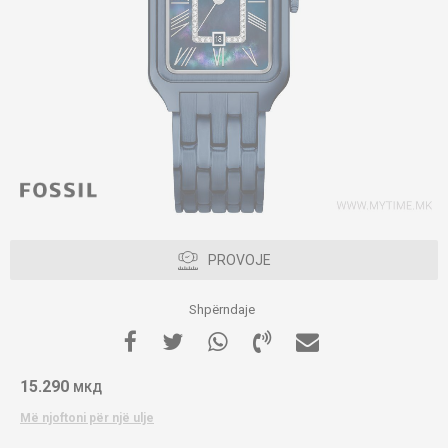
PROVOJE
Shpërndaje
15.290
МКД
Më njoftoni për një ulje