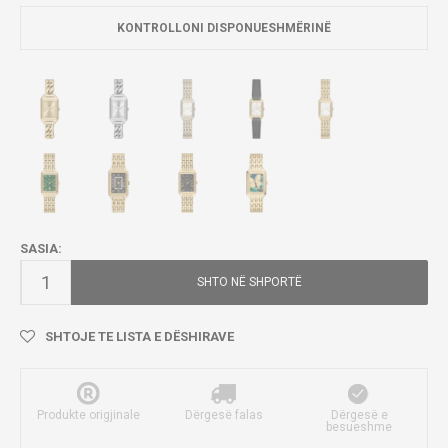
KONTROLLONI DISPONUESHMËRINË
SASIA:
SHTO NË SHPORTË
SHTOJE TE LISTA E DËSHIRAVE
Produkte origjinale
Dërgesë falas
Dërgesë e
besueshme