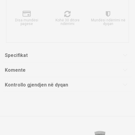
Disa mundësi
Kohë 30 ditore
Mundësi ndërrimi në
pagese
ndërrimi
dyqan
Specifikat
Komente
Kontrollo gjendjen në dyqan