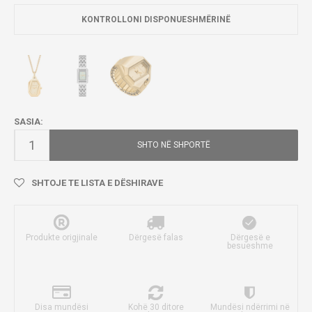
KONTROLLONI DISPONUESHMËRINË
SASIA:
SHTO NË SHPORTË
SHTOJE TE LISTA E DËSHIRAVE
Produkte origjinale
Dërgesë falas
Dërgesë e
besueshme
Disa mundësi
Kohë 30 ditore
Mundësi ndërrimi në