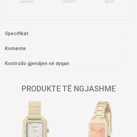
pagese
ndërrimi
dyqan
Specifikat
Komente
Kontrollo gjendjen në dyqan
PRODUKTE TË NGJASHME