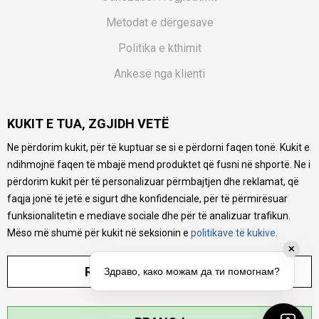
Metodat e dërgesave
Politika e kthimit
Ankesë nga klienti
Kuponët
KUKIT E TUA, ZGJIDH VETË
Pyetjet më të shpeshta
Ne përdorim kukit, për të kuptuar se si e përdorni faqen tonë. Kukit e
Ne bëjmë çmos që të ofrojmë një përshkrim sa më të saktë
ndihmojnë faqen të mbajë mend produktet që fusni në shportë. Ne i
të produkteve tona, ofrojmë edhe foto e çmimin, por nuk
mund të garantojmë që informacioni është i plotë e pa
përdorim kukit për të personalizuar përmbajtjen dhe reklamat, që
gabime. Të gjitha produktet janë pjesë e portfolios sonë, por
faqja jonë të jetë e sigurt dhe konfidenciale, për të përmirësuar
kjo nuk do të thotë se janë në gjendje në çdo çast.
funksionalitetin e mediave sociale dhe për të analizuar trafikun.
Mëso më shumë për kukit në seksionin e
politikave të kukive
.
✕
RREGULLO PARAMETRAT
Здраво, како можам да ти помогнам?