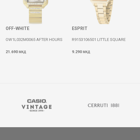
OFF-WHITE
ESPRIT
OW1L032M0065 AFTER HOURS
R9153106501 LITTLE SQUARE
21.690
9.290
МКД
МКД