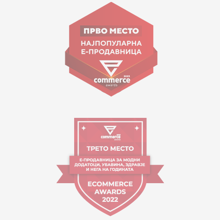
Goce Nikolovski 74 Shkup
contact@mytime.mk
Orari i punës:
09:00 - 17:00