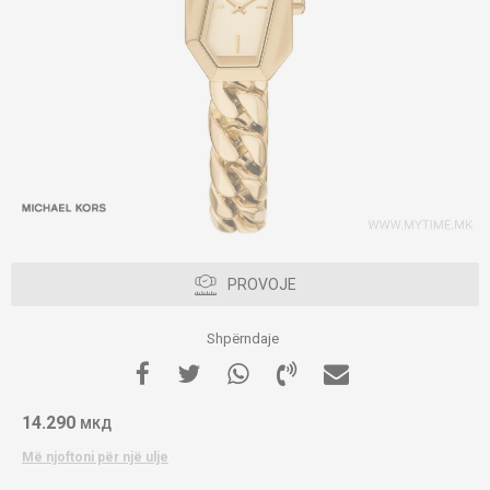
PROVOJE
Shpërndaje
14.290
МКД
Më njoftoni për një ulje