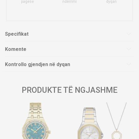
pagese
ndërrimi
dyqan
Specifikat
Komente
Kontrollo gjendjen në dyqan
PRODUKTE TË NGJASHME