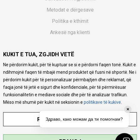
Metodat e dërgesave
Politika e kthimit
Ankesë nga klienti
Kuponët
KUKIT E TUA, ZGJIDH VETË
Pyetjet më të shpeshta
Ne përdorim kukit, për të kuptuar se si e përdorni faqen tonë. Kukit e
Ne bëjmë çmos që të ofrojmë një përshkrim sa më të saktë
ndihmojnë faqen të mbajë mend produktet që fusni në shportë. Ne i
të produkteve tona, ofrojmë edhe foto e çmimin, por nuk
mund të garantojmë që informacioni është i plotë e pa
përdorim kukit për të personalizuar përmbajtjen dhe reklamat, që
gabime. Të gjitha produktet janë pjesë e portfolios sonë, por
faqja jonë të jetë e sigurt dhe konfidenciale, për të përmirësuar
kjo nuk do të thotë se janë në gjendje në çdo çast.
funksionalitetin e mediave sociale dhe për të analizuar trafikun.
Mëso më shumë për kukit në seksionin e
politikave të kukive
.
✕
RREGULLO PARAMETRAT
Здраво, како можам да ти помогнам?