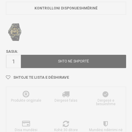
KONTROLLONI DISPONUESHMËRINË
SASIA:
SHTO NË SHPORTË
SHTOJE TE LISTA E DËSHIRAVE
Produkte origjinale
Dërgesë falas
Dërgesë e
besueshme
Disa mundësi
Kohë 30 ditore
Mundësi ndërrimi në