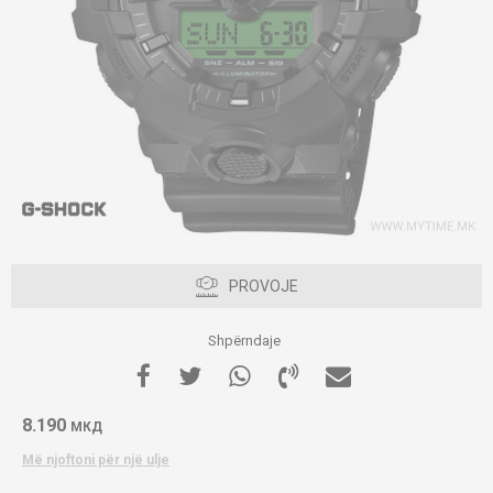
PROVOJE
Shpërndaje
8.190
МКД
Më njoftoni për një ulje