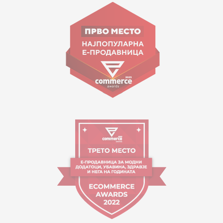
Goce Nikolovski 74 Shkup
contact@mytime.mk
Orari i punës:
09:00 - 17:00