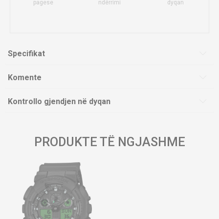
pagese
ndërrimi
dyqan
Specifikat
Komente
Kontrollo gjendjen në dyqan
PRODUKTE TË NGJASHME