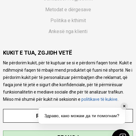
Metodat e dërgesave
Politika e kthimit
Ankesë nga klienti
Kuponët
KUKIT E TUA, ZGJIDH VETË
Pyetjet më të shpeshta
Ne përdorim kukit, për të kuptuar se si e përdorni faqen tonë. Kukit e
Ne bëjmë çmos që të ofrojmë një përshkrim sa më të saktë
ndihmojnë faqen të mbajë mend produktet që fusni në shportë. Ne i
të produkteve tona, ofrojmë edhe foto e çmimin, por nuk
mund të garantojmë që informacioni është i plotë e pa
përdorim kukit për të personalizuar përmbajtjen dhe reklamat, që
gabime. Të gjitha produktet janë pjesë e portfolios sonë, por
faqja jonë të jetë e sigurt dhe konfidenciale, për të përmirësuar
kjo nuk do të thotë se janë në gjendje në çdo çast.
funksionalitetin e mediave sociale dhe për të analizuar trafikun.
Mëso më shumë për kukit në seksionin e
politikave të kukive
.
✕
RREGULLO PARAMETRAT
Здраво, како можам да ти помогнам?