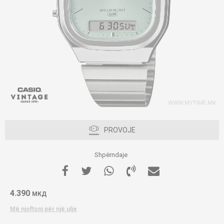
PROVOJE
Shpërndaje
4.390
МКД
Më njoftoni për një ulje