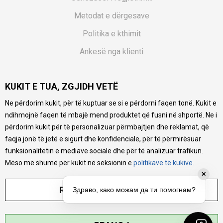
Metodat e dërgesave
Politika e kthimit
Ankesë nga klienti
Kuponët
KUKIT E TUA, ZGJIDH VETË
Pyetjet më të shpeshta
Ne përdorim kukit, për të kuptuar se si e përdorni faqen tonë. Kukit e
Ne bëjmë çmos që të ofrojmë një përshkrim sa më të saktë
ndihmojnë faqen të mbajë mend produktet që fusni në shportë. Ne i
të produkteve tona, ofrojmë edhe foto e çmimin, por nuk
mund të garantojmë që informacioni është i plotë e pa
përdorim kukit për të personalizuar përmbajtjen dhe reklamat, që
gabime. Të gjitha produktet janë pjesë e portfolios sonë, por
faqja jonë të jetë e sigurt dhe konfidenciale, për të përmirësuar
kjo nuk do të thotë se janë në gjendje në çdo çast.
funksionalitetin e mediave sociale dhe për të analizuar trafikun.
Mëso më shumë për kukit në seksionin e
politikave të kukive
.
✕
RREGULLO PARAMETRAT
Здраво, како можам да ти помогнам?