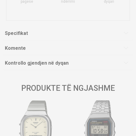
pagese
ndërrimi
dyqan
Specifikat
Komente
Kontrollo gjendjen në dyqan
PRODUKTE TË NGJASHME