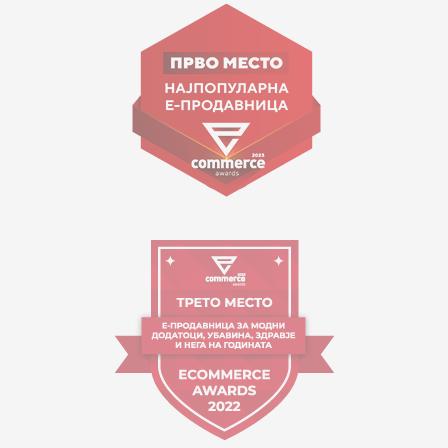
Goce Nikolovski 74 Shkup
contact@mytime.mk
Orari i punës:
09:00 - 17:00