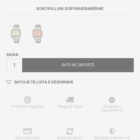
KONTROLLONI DISPONUESHMËRINË
SASIA:
SHTO NË SHPORTË
SHTOJE TE LISTA E DËSHIRAVE
Produkte origjinale
Dërgesë falas
Dërgesë e
besueshme
Disa mundësi
Kohë 30 ditore
Mundësi ndërrimi në