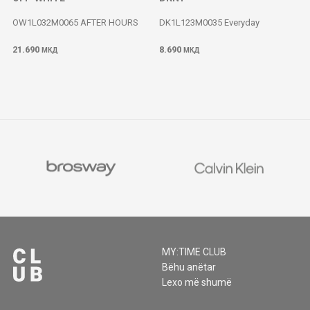
OW1L032M0065 AFTER HOURS
DK1L123M0035 Everyday
21.690
8.690
МКД
МКД
MY:TIME CLUB
Bëhu anëtar
Lexo më shumë