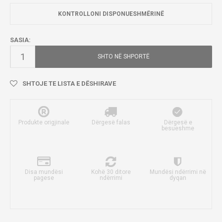
KONTROLLONI DISPONUESHMËRINË
SASIA:
SHTO NË SHPORTË
SHTOJE TE LISTA E DËSHIRAVE
Produkte origjinale
Dërgesë falas
Dërgesë e
besueshme
Disa mundësi
Kohë 30 ditore
Mundësi ndërrimi në
pagese
ndërrimi
dyqan