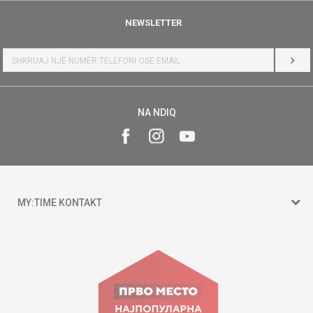
NEWSLETTER
HYR
NA NDIQ
MY:TIME KONTAKT
15 150
Goce Nikolovski 74 Shkup
contact@mytime.mk