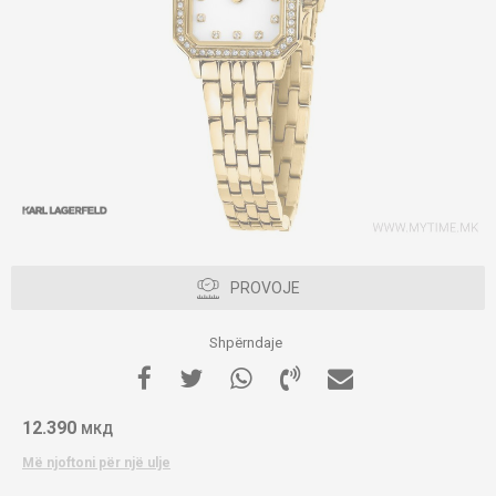
PROVOJE
Shpërndaje
12.390
МКД
Më njoftoni për një ulje