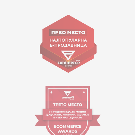
15 150
Goce Nikolovski 74 Shkup
contact@mytime.mk
Orari i punës:
09:00 - 17:00