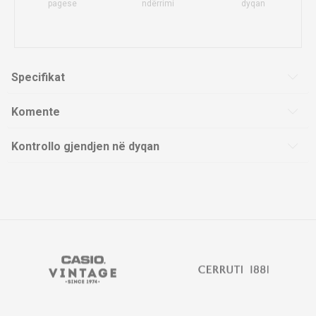
pagese
ndërrimi
dyqan
Specifikat
Komente
Kontrollo gjendjen në dyqan