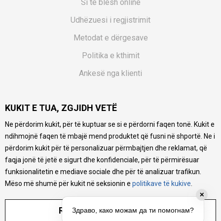
Si të blesh online
Udhëzuesi i regjistrimit
Metodat e dërgesave
Politika e kthimit
Ankesë nga klienti
Kuponët
KUKIT E TUA, ZGJIDH VETË
Pyetjet më të shpeshta
Ne përdorim kukit, për të kuptuar se si e përdorni faqen tonë. Kukit e
Ne bëjmë çmos që të ofrojmë një përshkrim sa më të saktë
ndihmojnë faqen të mbajë mend produktet që fusni në shportë. Ne i
të produkteve tona, ofrojmë edhe foto e çmimin, por nuk
mund të garantojmë që informacioni është i plotë e pa
përdorim kukit për të personalizuar përmbajtjen dhe reklamat, që
gabime. Të gjitha produktet janë pjesë e portfolios sonë, por
faqja jonë të jetë e sigurt dhe konfidenciale, për të përmirësuar
kjo nuk do të thotë se janë në gjendje në çdo çast.
funksionalitetin e mediave sociale dhe për të analizuar trafikun.
Mëso më shumë për kukit në seksionin e
politikave të kukive
.
✕
RREGULLO PARAMETRAT
Здраво, како можам да ти помогнам?