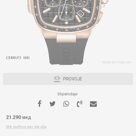
PROVOJE
Shpërndaje
21.290
МКД
Më njoftoni për një ulje