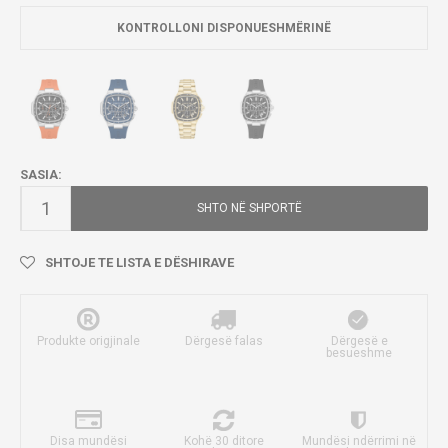
KONTROLLONI DISPONUESHMËRINË
SASIA:
SHTO NË SHPORTË
SHTOJE TE LISTA E DËSHIRAVE
Produkte origjinale
Dërgesë falas
Dërgesë e
besueshme
Disa mundësi
Kohë 30 ditore
Mundësi ndërrimi në