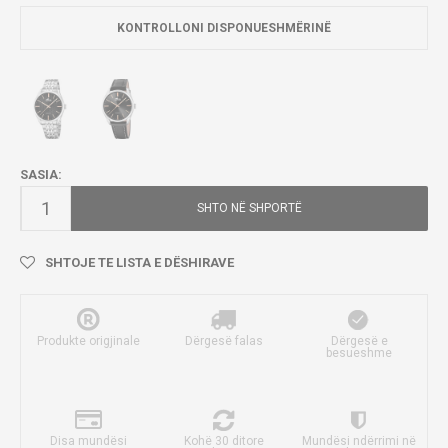
KONTROLLONI DISPONUESHMËRINË
SASIA:
SHTO NË SHPORTË
SHTOJE TE LISTA E DËSHIRAVE
Produkte origjinale
Dërgesë falas
Dërgesë e
besueshme
Disa mundësi
Kohë 30 ditore
Mundësi ndërrimi në