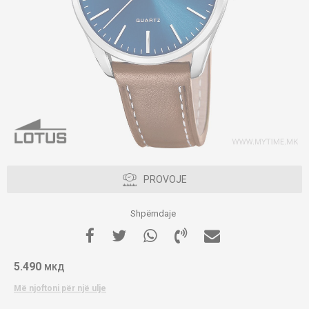
PROVOJE
Shpërndaje
5.490
МКД
Më njoftoni për një ulje