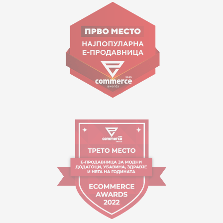
Goce Nikolovski 74 Shkup
contact@mytime.mk
Orari i punës:
09:00 - 17:00