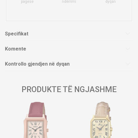
pagese
ndërrimi
dyqan
Specifikat
Komente
Kontrollo gjendjen në dyqan
PRODUKTE TË NGJASHME