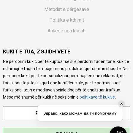
Metodat e dërgesave
Politika e kthimit
Ankesë nga klienti
Kuponët
KUKIT E TUA, ZGJIDH VETË
Pyetjet më të shpeshta
Ne përdorim kukit, për të kuptuar se si e përdorni faqen tonë. Kukit e
Ne bëjmë çmos që të ofrojmë një përshkrim sa më të saktë
ndihmojnë faqen të mbajë mend produktet që fusni në shportë. Ne i
të produkteve tona, ofrojmë edhe foto e çmimin, por nuk
mund të garantojmë që informacioni është i plotë e pa
përdorim kukit për të personalizuar përmbajtjen dhe reklamat, që
gabime. Të gjitha produktet janë pjesë e portfolios sonë, por
faqja jonë të jetë e sigurt dhe konfidenciale, për të përmirësuar
kjo nuk do të thotë se janë në gjendje në çdo çast.
funksionalitetin e mediave sociale dhe për të analizuar trafikun.
Mëso më shumë për kukit në seksionin e
politikave të kukive
.
✕
RREGULLO PARAMETRAT
Здраво, како можам да ти помогнам?