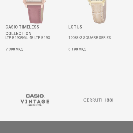
CASIO TIMELESS
LOTUS
COLLECTION
LTP-B190RGL-4B LTP-B190
19083/2 SQUARE SERIES
7.390
6.190
МКД
МКД