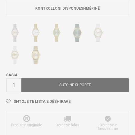
KONTROLLONI DISPONUESHMËRINË
SASIA:
SHTO NË SHPORTË
SHTOJE TE LISTA E DËSHIRAVE
Produkte origjinale
Dërgesë falas
Dërgesë e
besueshme