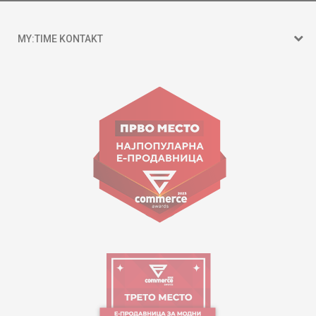
MY:TIME KONTAKT
15 150
Goce Nikolovski 74 Shkup
contact@mytime.mk
Orari i punës:
09:00 - 17:00