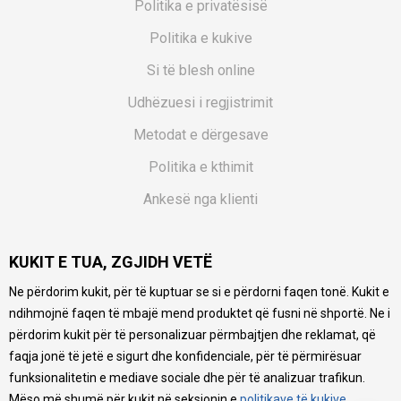
Politika e privatësisë
Politika e kukive
Si të blesh online
Udhëzuesi i regjistrimit
Metodat e dërgesave
Politika e kthimit
Ankesë nga klienti
Kuponët
KUKIT E TUA, ZGJIDH VETË
Pyetjet më të shpeshta
Ne përdorim kukit, për të kuptuar se si e përdorni faqen tonë. Kukit e
Ne bëjmë çmos që të ofrojmë një përshkrim sa më të saktë
ndihmojnë faqen të mbajë mend produktet që fusni në shportë. Ne i
të produkteve tona, ofrojmë edhe foto e çmimin, por nuk
mund të garantojmë që informacioni është i plotë e pa
përdorim kukit për të personalizuar përmbajtjen dhe reklamat, që
gabime. Të gjitha produktet janë pjesë e portfolios sonë, por
faqja jonë të jetë e sigurt dhe konfidenciale, për të përmirësuar
kjo nuk do të thotë se janë në gjendje në çdo çast.
funksionalitetin e mediave sociale dhe për të analizuar trafikun.
Mëso më shumë për kukit në seksionin e
politikave të kukive
.