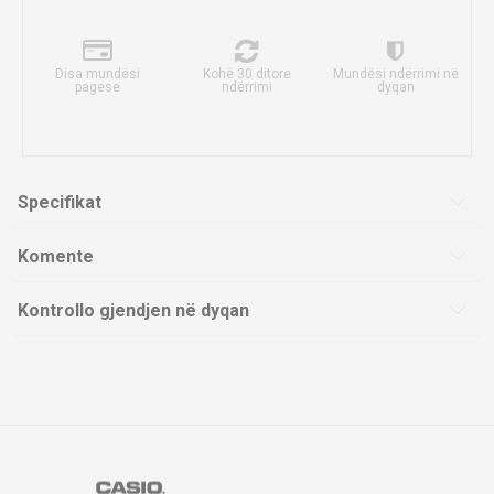
Disa mundësi
Kohë 30 ditore
Mundësi ndërrimi në
pagese
ndërrimi
dyqan
Specifikat
Komente
Kontrollo gjendjen në dyqan