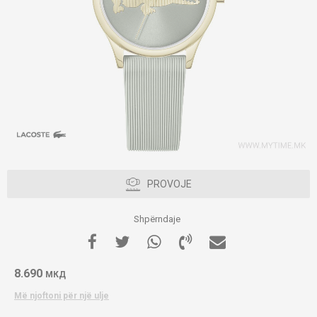
PROVOJE
Shpërndaje
8.690
МКД
Më njoftoni për një ulje