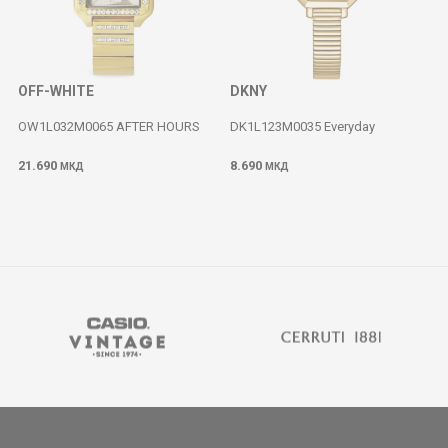
OFF-WHITE
DKNY
OW1L032M0065 AFTER HOURS
DK1L123M0035 Everyday
21.690
8.690
МКД
МКД