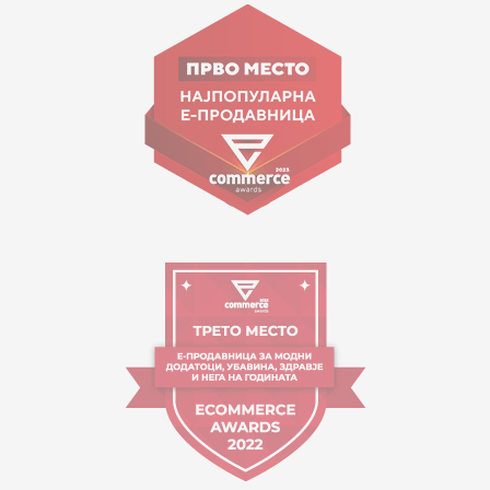
Goce Nikolovski 74 Shkup
contact@mytime.mk
Orari i punës:
09:00 - 17:00