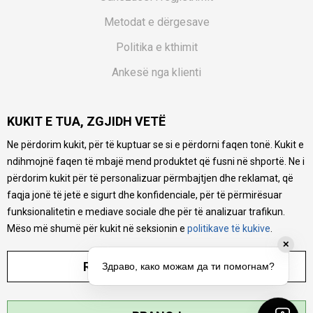
Metodat e dërgesave
Politika e kthimit
Ankesë nga klienti
Kuponët
KUKIT E TUA, ZGJIDH VETË
Pyetjet më të shpeshta
Ne përdorim kukit, për të kuptuar se si e përdorni faqen tonë. Kukit e
Ne bëjmë çmos që të ofrojmë një përshkrim sa më të saktë
ndihmojnë faqen të mbajë mend produktet që fusni në shportë. Ne i
të produkteve tona, ofrojmë edhe foto e çmimin, por nuk
mund të garantojmë që informacioni është i plotë e pa
përdorim kukit për të personalizuar përmbajtjen dhe reklamat, që
gabime. Të gjitha produktet janë pjesë e portfolios sonë, por
faqja jonë të jetë e sigurt dhe konfidenciale, për të përmirësuar
kjo nuk do të thotë se janë në gjendje në çdo çast.
funksionalitetin e mediave sociale dhe për të analizuar trafikun.
Mëso më shumë për kukit në seksionin e
politikave të kukive
.
✕
RREGULLO PARAMETRAT
Здраво, како можам да ти помогнам?