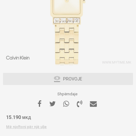
PROVOJE
Shpërndaje
15.190
МКД
Më njoftoni për një ulje