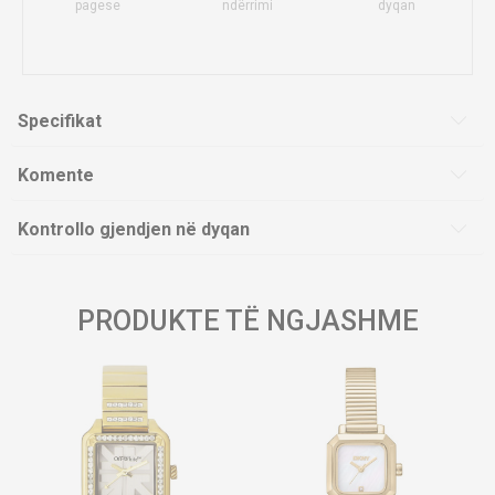
pagese
ndërrimi
dyqan
Specifikat
Komente
Kontrollo gjendjen në dyqan
PRODUKTE TË NGJASHME