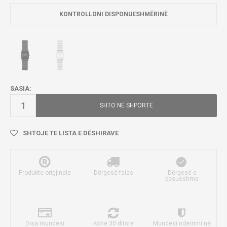
KONTROLLONI DISPONUESHMËRINË
SASIA:
SHTO NË SHPORTË
SHTOJE TE LISTA E DËSHIRAVE
Produkte origjinale
Dërgesë falas
Dërgesë e
besueshme
Disa mundësi
Kohë 30 ditore
Mundësi ndërrimi në