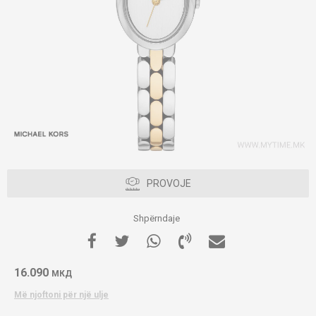
PROVOJE
Shpërndaje
16.090
МКД
Më njoftoni për një ulje