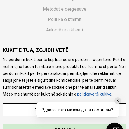
Metodat e dërgesave
Politika e kthimit
Ankesë nga klienti
Kuponët
KUKIT E TUA, ZGJIDH VETË
Pyetjet më të shpeshta
Ne përdorim kukit, për të kuptuar se si e përdorni faqen tonë. Kukit e
Ne bëjmë çmos që të ofrojmë një përshkrim sa më të saktë
ndihmojnë faqen të mbajë mend produktet që fusni në shportë. Ne i
të produkteve tona, ofrojmë edhe foto e çmimin, por nuk
mund të garantojmë që informacioni është i plotë e pa
përdorim kukit për të personalizuar përmbajtjen dhe reklamat, që
gabime. Të gjitha produktet janë pjesë e portfolios sonë, por
faqja jonë të jetë e sigurt dhe konfidenciale, për të përmirësuar
kjo nuk do të thotë se janë në gjendje në çdo çast.
funksionalitetin e mediave sociale dhe për të analizuar trafikun.
Mëso më shumë për kukit në seksionin e
politikave të kukive
.
✕
RREGULLO PARAMETRAT
Здраво, како можам да ти помогнам?