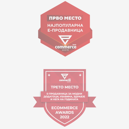
Goce Nikolovski 74 Shkup
contact@mytime.mk
Orari i punës:
09:00 - 17:00