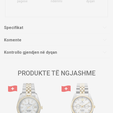
pagese
ndërrimi
dyqan
Specifikat
Komente
Kontrollo gjendjen në dyqan
PRODUKTE TË NGJASHME