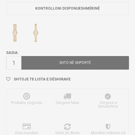
KONTROLLONI DISPONUESHMËRINË
SASIA:
SHTO NË SHPORTË
SHTOJE TE LISTA E DËSHIRAVE
Produkte origjinale
Dërgesë falas
Dërgesë e
besueshme
Disa mundësi
Kohë 30 ditore
Mundësi ndërrimi në