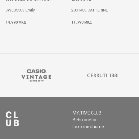
JWL05503 Emily II
2001483 CATHERINE
14.990
11.790
МКД
МКД
MY:TIME CLUB
Bëhu anëtar
Lexo më shumë