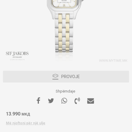
PROVOJE
Shpërndaje
13.990
МКД
Më njoftoni për një ulje