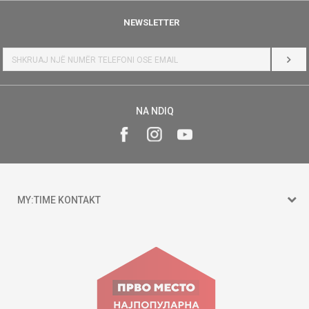
NEWSLETTER
HYR
NA NDIQ
MY:TIME KONTAKT
15 150
Goce Nikolovski 74 Shkup
contact@mytime.mk