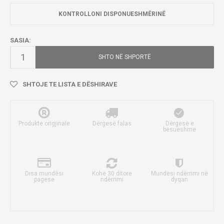
KONTROLLONI DISPONUESHMËRINË
SASIA:
SHTO NË SHPORTË
SHTOJE TE LISTA E DËSHIRAVE
Produkte origjinale
Dërgesë falas
Dërgesë e
besueshme
Disa mundësi
Kohë 30 ditore
Mundësi ndërrimi në
pagese
ndërrimi
dyqan