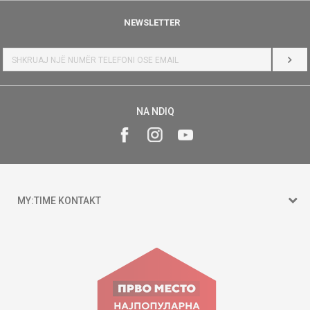
NEWSLETTER
HYR
NA NDIQ
MY:TIME KONTAKT
15 150
Goce Nikolovski 74 Shkup
contact@mytime.mk