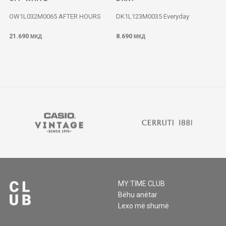
OW1L032M0065 AFTER HOURS
DK1L123M0035 Everyday
21.690
8.690
МКД
МКД
MY:TIME CLUB
Bëhu anëtar
Lexo më shumë