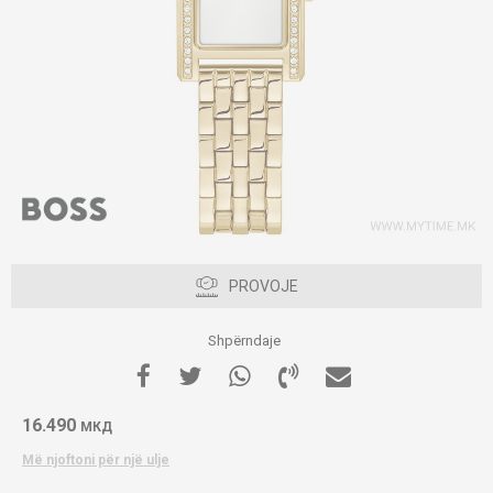
PROVOJE
Shpërndaje
16.490
МКД
Më njoftoni për një ulje