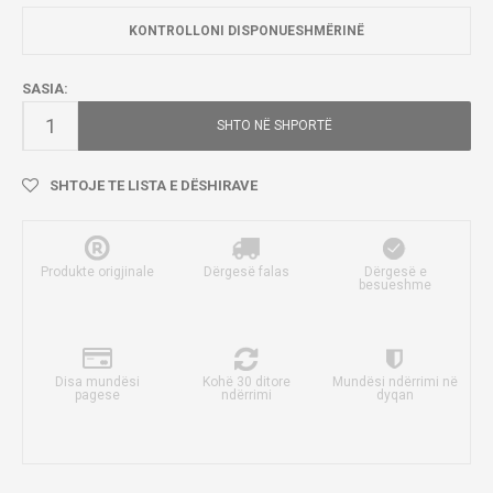
KONTROLLONI DISPONUESHMËRINË
SASIA:
SHTO NË SHPORTË
SHTOJE TE LISTA E DËSHIRAVE
Produkte origjinale
Dërgesë falas
Dërgesë e
besueshme
Disa mundësi
Kohë 30 ditore
Mundësi ndërrimi në
pagese
ndërrimi
dyqan