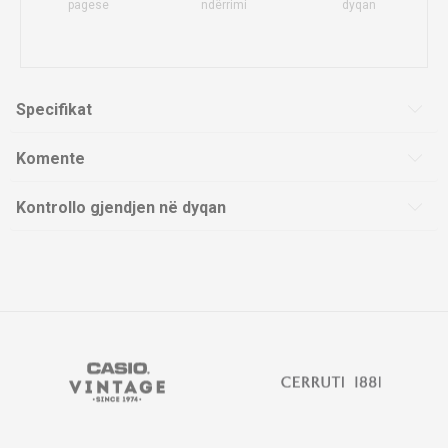
pagese
ndërrimi
dyqan
Specifikat
Komente
Kontrollo gjendjen në dyqan