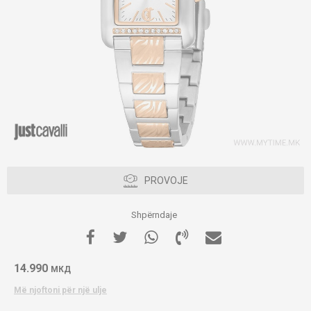
PROVOJE
Shpërndaje
14.990
МКД
Më njoftoni për një ulje