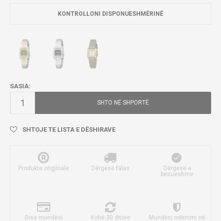
KONTROLLONI DISPONUESHMËRINË
SASIA:
SHTO NË SHPORTË
SHTOJE TE LISTA E DËSHIRAVE
Produkte origjinale
Dërgesë falas
Dërgesë e
besueshme
Disa mundësi
Kohë 30 ditore
Mundësi ndërrimi në