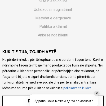
Si të blesh online
Udhëzuesi i regjistrimit
Metodat e dërgesave
Politika e kthimit
Ankesë nga klienti
Kuponët
KUKIT E TUA, ZGJIDH VETË
Pyetjet më të shpeshta
Ne përdorim kukit, për të kuptuar se si e përdorni faqen tonë. Kukit e
Ne bëjmë çmos që të ofrojmë një përshkrim sa më të saktë
ndihmojnë faqen të mbajë mend produktet që fusni në shportë. Ne i
të produkteve tona, ofrojmë edhe foto e çmimin, por nuk
mund të garantojmë që informacioni është i plotë e pa
përdorim kukit për të personalizuar përmbajtjen dhe reklamat, që
gabime. Të gjitha produktet janë pjesë e portfolios sonë, por
faqja jonë të jetë e sigurt dhe konfidenciale, për të përmirësuar
kjo nuk do të thotë se janë në gjendje në çdo çast.
funksionalitetin e mediave sociale dhe për të analizuar trafikun.
Mëso më shumë për kukit në seksionin e
politikave të kukive
.
✕
RREGULLO PARAMETRAT
Здраво, како можам да ти помогнам?