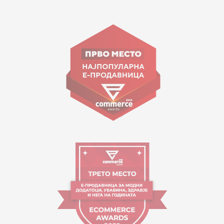
15 150
Goce Nikolovski 74 Shkup
contact@mytime.mk
Orari i punës:
09:00 - 17:00