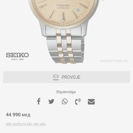
PROVOJE
Shpërndaje
44.990
МКД
Më njoftoni për një ulje