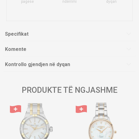
pagese
ndërrimi
dyqan
Specifikat
Komente
Kontrollo gjendjen në dyqan
PRODUKTE TË NGJASHME