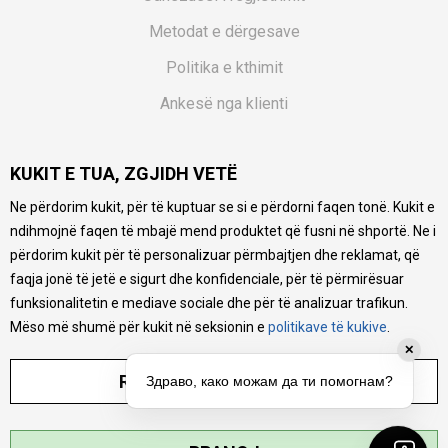
Metodat e dërgesave
Politika e kthimit
Ankesë nga klienti
Kuponët
KUKIT E TUA, ZGJIDH VETË
Pyetjet më të shpeshta
Ne përdorim kukit, për të kuptuar se si e përdorni faqen tonë. Kukit e
Ne bëjmë çmos që të ofrojmë një përshkrim sa më të saktë
ndihmojnë faqen të mbajë mend produktet që fusni në shportë. Ne i
të produkteve tona, ofrojmë edhe foto e çmimin, por nuk
mund të garantojmë që informacioni është i plotë e pa
përdorim kukit për të personalizuar përmbajtjen dhe reklamat, që
gabime. Të gjitha produktet janë pjesë e portfolios sonë, por
faqja jonë të jetë e sigurt dhe konfidenciale, për të përmirësuar
kjo nuk do të thotë se janë në gjendje në çdo çast.
funksionalitetin e mediave sociale dhe për të analizuar trafikun.
Mëso më shumë për kukit në seksionin e
politikave të kukive
.
✕
RREGULLO PARAMETRAT
Здраво, како можам да ти помогнам?