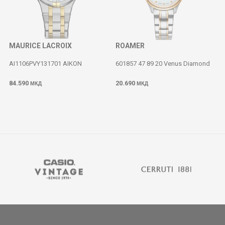
MAURICE LACROIX
ROAMER
AI1106PVY131701 AIKON
601857 47 89 20 Venus Diamond
84.590
20.690
МКД
МКД