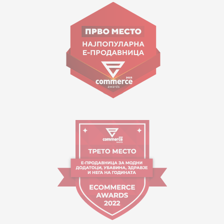
Goce Nikolovski 74 Shkup
contact@mytime.mk
Orari i punës:
09:00 - 17:00