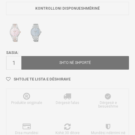
KONTROLLONI DISPONUESHMËRINË
SASIA:
SHTO NË SHPORTË
SHTOJE TE LISTA E DËSHIRAVE
Produkte origjinale
Dërgesë falas
Dërgesë e
besueshme
Disa mundësi
Kohë 30 ditore
Mundësi ndërrimi në