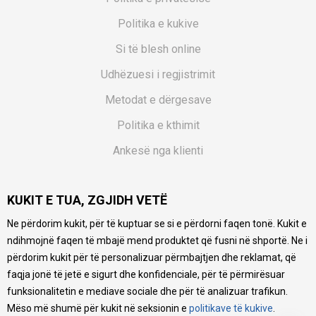
Politika e kukive
Si të blesh online
Udhëzuesi i regjistrimit
Metodat e dërgesave
Politika e kthimit
Ankesë nga klienti
Kuponët
KUKIT E TUA, ZGJIDH VETË
Pyetjet më të shpeshta
Ne përdorim kukit, për të kuptuar se si e përdorni faqen tonë. Kukit e
Ne bëjmë çmos që të ofrojmë një përshkrim sa më të saktë
ndihmojnë faqen të mbajë mend produktet që fusni në shportë. Ne i
të produkteve tona, ofrojmë edhe foto e çmimin, por nuk
mund të garantojmë që informacioni është i plotë e pa
përdorim kukit për të personalizuar përmbajtjen dhe reklamat, që
gabime. Të gjitha produktet janë pjesë e portfolios sonë, por
faqja jonë të jetë e sigurt dhe konfidenciale, për të përmirësuar
kjo nuk do të thotë se janë në gjendje në çdo çast.
funksionalitetin e mediave sociale dhe për të analizuar trafikun.
Mëso më shumë për kukit në seksionin e
politikave të kukive
.