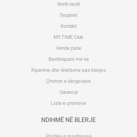
Rreth nesh
Dyqanet
Kontakt
MY:TIME Club
Vende pune
Bashkëpuno me ne
Riparime dhe shërbime pas blerjes
Çmimet e dërgesave
Garancia
Lista e çmimeve
NDIHMË NË BLERJE
Politika e privatësisë