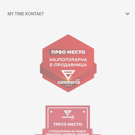
MY:TIME KONTAKT
15 150
Goce Nikolovski 74 Shkup
contact@mytime.mk
Orari i punës:
09:00 - 17:00