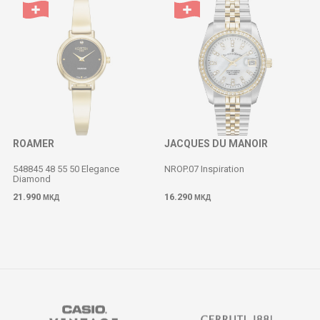
ROAMER
JACQUES DU MANOIR
548845 48 55 50 Elegance
NROP.07 Inspiration
Diamond
M
21.990
16.290
МКД
МКД