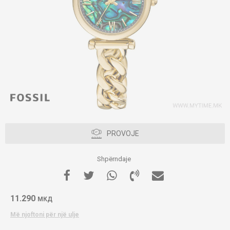
PROVOJE
Shpërndaje
11.290
МКД
Më njoftoni për një ulje