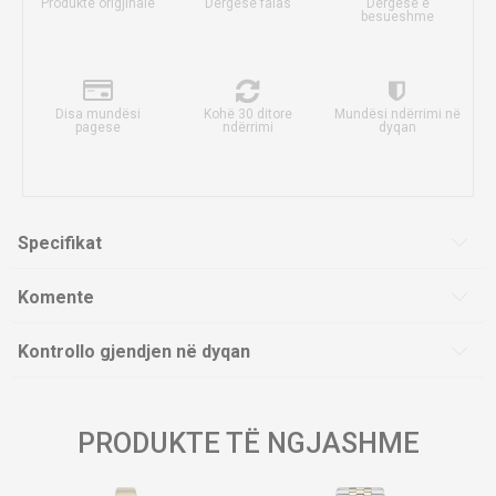
Produkte origjinale
Dërgesë falas
Dërgesë e
besueshme
Disa mundësi
Kohë 30 ditore
Mundësi ndërrimi në
pagese
ndërrimi
dyqan
Specifikat
Komente
Kontrollo gjendjen në dyqan
PRODUKTE TË NGJASHME