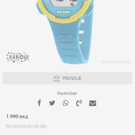
PROVOJE
Shpërndaje
1.990
МКД
Më njoftoni për një ulje