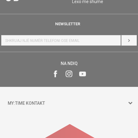
Lexo më shumë
NEWSLETTER
HYR
NA NDIQ
MY:TIME KONTAKT
15 150
Goce Nikolovski 74 Shkup