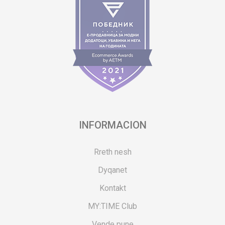
INFORMACION
Rreth nesh
Dyqanet
Kontakt
MY:TIME Club
Vende pune