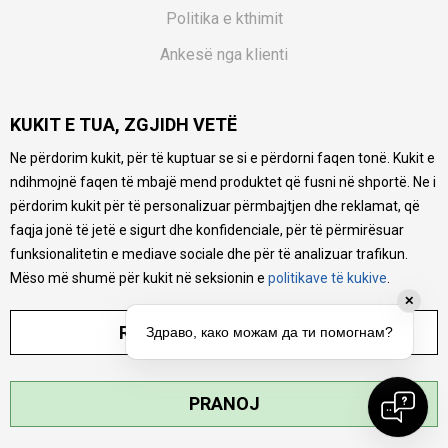
Politika e kthimit
Ankesë nga klienti
Kuponët
KUKIT E TUA, ZGJIDH VETË
Pyetjet më të shpeshta
Ne përdorim kukit, për të kuptuar se si e përdorni faqen tonë. Kukit e
Ne bëjmë çmos që të ofrojmë një përshkrim sa më të saktë
ndihmojnë faqen të mbajë mend produktet që fusni në shportë. Ne i
të produkteve tona, ofrojmë edhe foto e çmimin, por nuk
mund të garantojmë që informacioni është i plotë e pa
përdorim kukit për të personalizuar përmbajtjen dhe reklamat, që
gabime. Të gjitha produktet janë pjesë e portfolios sonë, por
faqja jonë të jetë e sigurt dhe konfidenciale, për të përmirësuar
kjo nuk do të thotë se janë në gjendje në çdo çast.
funksionalitetin e mediave sociale dhe për të analizuar trafikun.
Mëso më shumë për kukit në seksionin e
politikave të kukive
.
✕
RREGULLO PARAMETRAT
Здраво, како можам да ти помогнам?
©2026
MYTIME.MK
, ZHVILLUAR NGA
NB SOFT
. TË GJITHA TË DREJTAT E
PRANOJ
REZERVUARA.