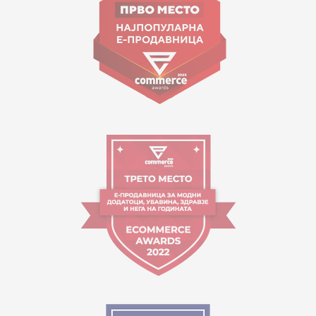
contact@mytime.mk
Orari i punës:
09:00 - 17:00