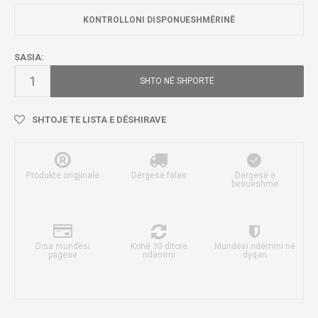
KONTROLLONI DISPONUESHMËRINË
SASIA:
SHTO NË SHPORTË
SHTOJE TE LISTA E DËSHIRAVE
Produkte origjinale
Dërgesë falas
Dërgesë e
besueshme
Disa mundësi
Kohë 30 ditore
Mundësi ndërrimi në
pagese
ndërrimi
dyqan