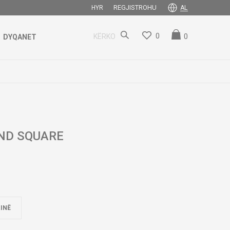
REGJISTROHU
HYR
AL
0
0
KËRKO
DYQANET
ND SQUARE
INË