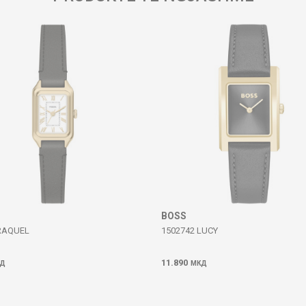
BOSS
RAQUEL
1502742 LUCY
11.890
Д
МКД