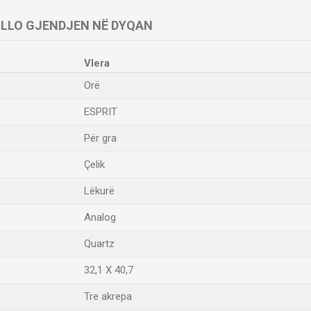
LLO GJENDJEN NË DYQAN
Vlera
Orë
ESPRIT
Për gra
Çelik
Lëkurë
Analog
Quartz
32,1 X 40,7
Tre akrepa