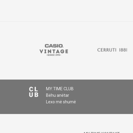
MY:TIME CLUB
Bëhu anëtar
Lexo më shumë