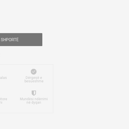
 SHPORTË
falas
Dërgesë e
besueshme
itore
Mundësi ndërrimi
mi
në dyqan