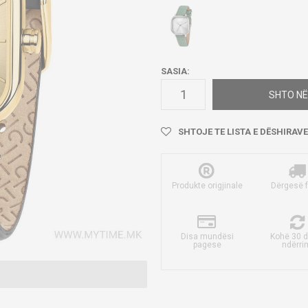
SASIA:
SHTO NË
SHTOJE TE LISTA E DËSHIRAVE
Produkte origjinale
Dërgesë 
Disa mundësi
Kohë 30 d
pagese
ndërri