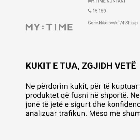
MY:TIME KONTAKT
15 150
Goce Nikolovski 74 Shkup
contact@mytime.mk
Orari i punës:
09:00 - 17:00
KUKIT E TUA, ZGJIDH VETË
Ne përdorim kukit, për të kuptuar
produktet që fusni në shportë. Ne
jonë të jetë e sigurt dhe konfiden
analizuar trafikun. Mëso më shum