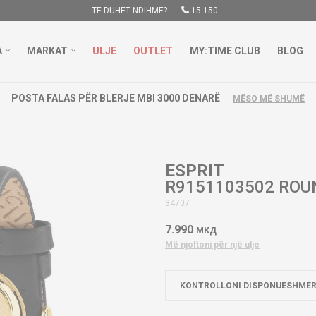
TË DUHET NDIHMË?
15 150
A
MARKAT
ULJE
OUTLET
MY:TIME CLUB
BLOG
POSTA FALAS PËR BLERJE MBI 3000 DENARË
MËSO MË SHUMË
ESPRIT
R9151103502 ROU
34707
7.990
МКД
Më njoftoni për një ulje
KONTROLLONI DISPONUESHMËR