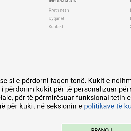
INFORMACION
Rreth nesh
Dyqanet
Kontakt
MY:TIME Club
Vende pune
Bashkëpuno me ne
Riparime dhe shërbime pas blerjes
Çmimet e dërgesave
Garancia
 se si e përdorni faqen tonë. Kukit e nd
Lista e çmimeve
 i përdorim kukit për të personalizuar pë
ciale, për të përmirësuar funksionalitetin 
ë për kukit në seksionin e
politikave të k
PRANOJ