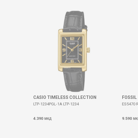
Komento
DËRGO
CASIO TIMELESS COLLECTION
FOSSIL
LTP-1234PGL-1A LTP-1234
ES5470 
4.390
9.590
МКД
МК