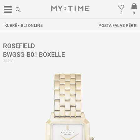
0
0
POSTA FALAS PËR BLERJE MBI 3000 DENARË
ROSEFIELD
BWGSG-B01 BOXELLE
34231