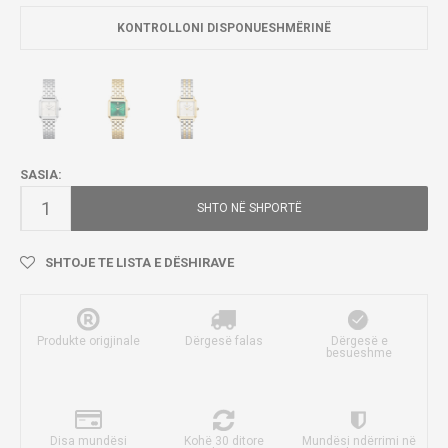
KONTROLLONI DISPONUESHMËRINË
SASIA:
SHTO NË SHPORTË
SHTOJE TE LISTA E DËSHIRAVE
Produkte origjinale
Dërgesë falas
Dërgesë e
besueshme
Disa mundësi
Kohë 30 ditore
Mundësi ndërrimi në