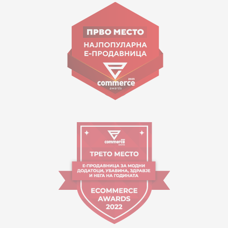
Goce Nikolovski 74 Shkup
contact@mytime.mk
Orari i punës:
09:00 - 17:00