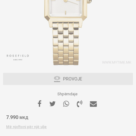
PROVOJE
Shpërndaje
7.990
МКД
Më njoftoni për një ulje