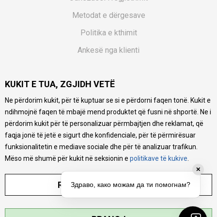
Metodat e dërgesave
Politika e kthimit
Ankesë nga klienti
Kuponët
KUKIT E TUA, ZGJIDH VETË
Pyetjet më të shpeshta
Ne përdorim kukit, për të kuptuar se si e përdorni faqen tonë. Kukit e
Ne bëjmë çmos që të ofrojmë një përshkrim sa më të saktë
ndihmojnë faqen të mbajë mend produktet që fusni në shportë. Ne i
të produkteve tona, ofrojmë edhe foto e çmimin, por nuk
mund të garantojmë që informacioni është i plotë e pa
përdorim kukit për të personalizuar përmbajtjen dhe reklamat, që
gabime. Të gjitha produktet janë pjesë e portfolios sonë, por
faqja jonë të jetë e sigurt dhe konfidenciale, për të përmirësuar
kjo nuk do të thotë se janë në gjendje në çdo çast.
funksionalitetin e mediave sociale dhe për të analizuar trafikun.
Mëso më shumë për kukit në seksionin e
politikave të kukive
.
✕
RREGULLO PARAMETRAT
Здраво, како можам да ти помогнам?