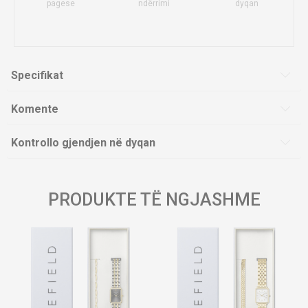
pagese
ndërrimi
dyqan
Specifikat
Komente
Kontrollo gjendjen në dyqan
PRODUKTE TË NGJASHME