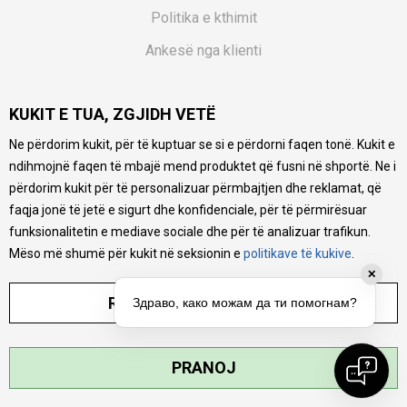
Politika e kthimit
Ankesë nga klienti
Kuponët
KUKIT E TUA, ZGJIDH VETË
Pyetjet më të shpeshta
Ne përdorim kukit, për të kuptuar se si e përdorni faqen tonë. Kukit e
Ne bëjmë çmos që të ofrojmë një përshkrim sa më të saktë
ndihmojnë faqen të mbajë mend produktet që fusni në shportë. Ne i
të produkteve tona, ofrojmë edhe foto e çmimin, por nuk
mund të garantojmë që informacioni është i plotë e pa
përdorim kukit për të personalizuar përmbajtjen dhe reklamat, që
gabime. Të gjitha produktet janë pjesë e portfolios sonë, por
faqja jonë të jetë e sigurt dhe konfidenciale, për të përmirësuar
kjo nuk do të thotë se janë në gjendje në çdo çast.
funksionalitetin e mediave sociale dhe për të analizuar trafikun.
Mëso më shumë për kukit në seksionin e
politikave të kukive
.
✕
RREGULLO PARAMETRAT
Здраво, како можам да ти помогнам?
©2026
MYTIME.MK
, ZHVILLUAR NGA
NB SOFT
. TË GJITHA TË DREJTAT E
PRANOJ
REZERVUARA.