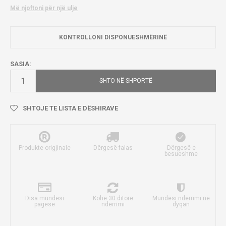
Më njoftoni për një ulje
KONTROLLONI DISPONUESHMËRINË
SASIA:
SHTO NË SHPORTË
SHTOJE TE LISTA E DËSHIRAVE
Produkte origjinale
Dërgesë falas
Dërgesë e
besueshme
Disa mundësi
Kohë 30 ditore
Mundësi ndërrimi në
pagese
ndërrimi
dyqan