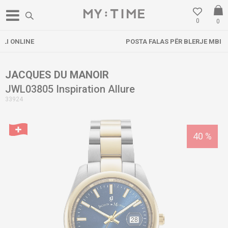
0
0
POSTA FALAS PËR BLERJE MBI 3000 DENARË
JACQUES DU MANOIR
JWL03805 Inspiration Allure
33924
40
%