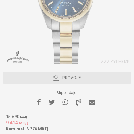
PROVOJE
Shpërndaje
15.690
МКД
9.414
МКД
Kursimet:
6.276
МКД