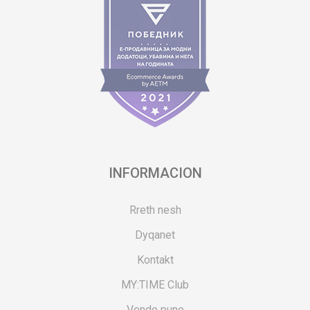
INFORMACION
Rreth nesh
Dyqanet
Kontakt
MY:TIME Club
Vende pune