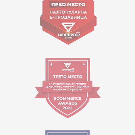
contact@mytime.mk
Orari i punës:
09:00 - 17:00