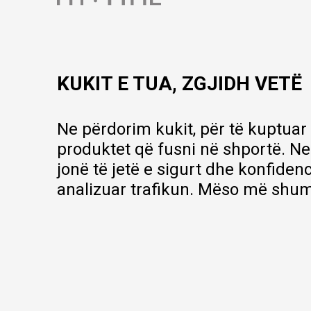
contact@mytime.mk
Orari i punës:
09:00 - 17:00
KUKIT E TUA, ZGJIDH VETË
Ne përdorim kukit, për të kuptuar
produktet që fusni në shportë. Ne
jonë të jetë e sigurt dhe konfiden
analizuar trafikun. Mëso më shum
Ne bëjmë çmos që të ofrojmë një përshkrim sa më të saktë të produ
çmimin, por nuk mund të garantojmë që informacioni është i plotë e 
pjesë e portfolios sonë, por kjo nuk do të thotë se janë në gjendje n