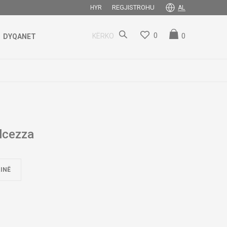
REGJISTROHU
HYR
AL
0
0
KËRKO
DYQANET
lcezza
INË