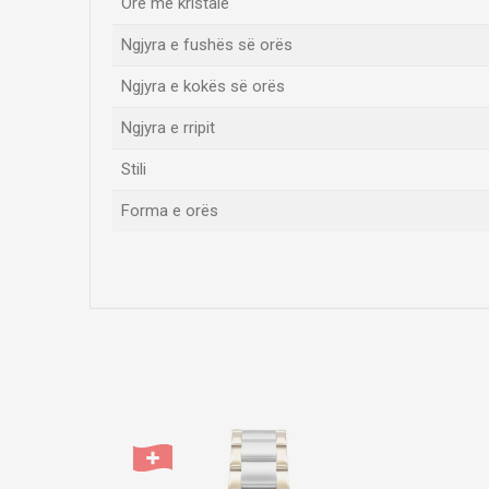
Orë me kristale
Ngjyra e fushës së orës
Ngjyra e kokës së orës
Ngjyra e rripit
Stili
Forma e orës
Emri/Pseudonimi
Komento