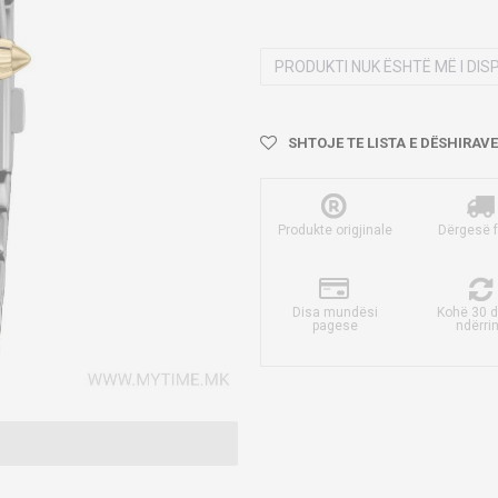
PRODUKTI NUK ËSHTË MË I DI
SHTOJE TE LISTA E DËSHIRAVE
Produkte origjinale
Dërgesë 
Disa mundësi
Kohë 30 d
pagese
ndërri