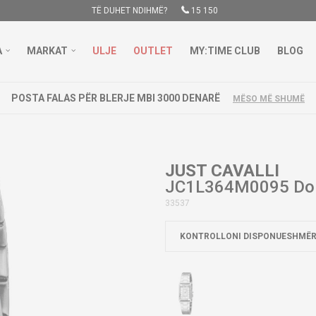
TË DUHET NDIHMË?
15 150
A
MARKAT
ULJE
OUTLET
MY:TIME CLUB
BLOG
POSTA FALAS PËR BLERJE MBI 3000 DENARË
MËSO MË SHUMË
JUST CAVALLI
JC1L364M0095 Do
33537
KONTROLLONI DISPONUESHMËR