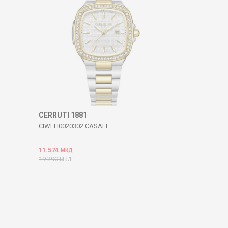
CERRUTI 1881
CIWLH0020302 CASALE
11.574
МКД
19.290
МКД