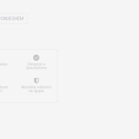
SPONUESHËM
falas
Dërgesë e
besueshme
itore
Mundësi ndërrimi
mi
në dyqan