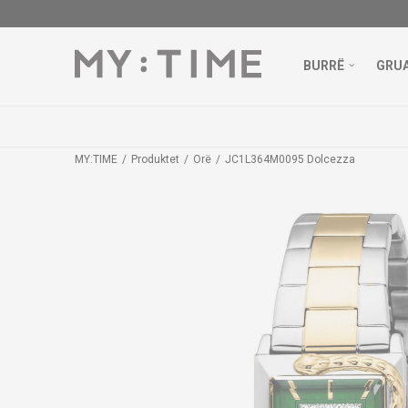
BURRË
GRU
MY:TIME
Produktet
Orë
JC1L364M0095 Dolcezza