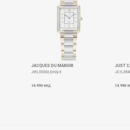
DËRGO
JACQUES DU MANOIR
JUST C
JWL05503 Emily II
JC1L384
14.990
14.990
МКД
М