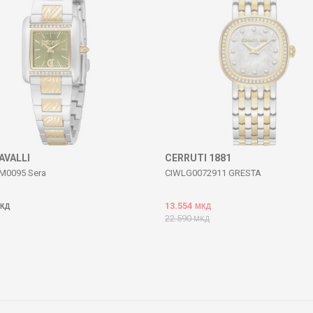
AVALLI
CERRUTI 1881
M0095 Sera
CIWLG0072911 GRESTA
13.554
КД
МКД
22.590
МКД