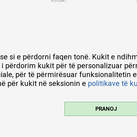
Kontakt
MY:TIME Club
Vende pune
Bashkëpuno me ne
Riparime dhe shërbime pas blerjes
Çmimet e dërgesave
Garancia
 se si e përdorni faqen tonë. Kukit e nd
Lista e çmimeve
 i përdorim kukit për të personalizuar pë
ciale, për të përmirësuar funksionalitetin 
ë për kukit në seksionin e
politikave të k
PRANOJ
kteve tona, ofrojmë edhe foto e
pa gabime. Të gjitha produktet janë
ë çdo çast.