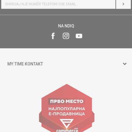
HYR
NA NDIQ
MY:TIME KONTAKT
15 150
Goce Nikolovski 74 Shkup
contact@mytime.mk
Orari i punës:
09:00 - 17:00