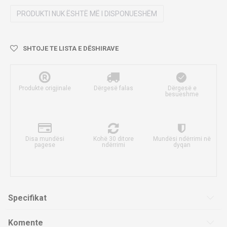
PRODUKTI NUK ËSHTË MË I DISPONUESHËM
SHTOJE TE LISTA E DËSHIRAVE
Produkte origjinale
Dërgesë falas
Dërgesë e
besueshme
Disa mundësi
Kohë 30 ditore
Mundësi ndërrimi në
pagese
ndërrimi
dyqan
Specifikat
Komente