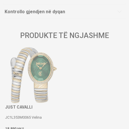
Kontrollo gjendjen në dyqan
PRODUKTE TË NGJASHME
JUST CAVALLI
JC1L353M0065 Velina
18.890
МКД